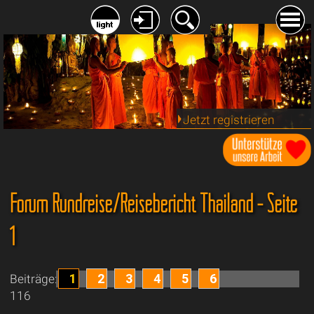
Jetzt registrieren
Forum Rundreise/Reisebericht Thailand - Seite
1
1
2
3
4
5
6
Beiträge:
116