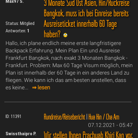
3 Monate Süd Ost Asien, Hin/Rückreise
Max97 S.
Bangkok, muss ich bei Einreise bereits
Ausreiseticket innerhalb 60 Tage
Status: Mitglied
Antworten:
1
haben?
Hallo, ich plane endlich meine erste langfristigere
Backpack Erfahrung. Mein Plan Ein und Ausreise
Frankfurt Bangkok, nach exakt 3 Monaten Bangkok -
Frankfurt. Problem: Max 60 Tage Visum möglich, mein
Plan ist innerhalb der 60 Tage in ein anderes Land zu
fliegen. Wie kann ich das am besten anstellen, dass
es keine...
⇒ lesen
Rundreise/Reisebericht
|
Hua Hin / Cha Am
ID: 11391
07.12.2021 - 05:47
Wir stellen Ihnen Prachuab Khiri Kan vor,
Swissthaipro P.