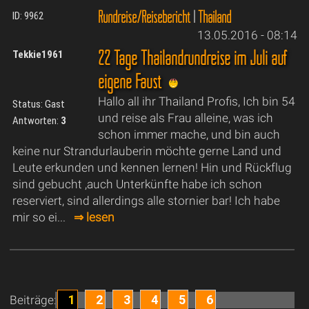
Rundreise/Reisebericht
|
Thailand
ID: 9962
13.05.2016 - 08:14
22 Tage Thailandrundreise im Juli auf
Tekkie1961
eigene Faust
Hallo all ihr Thailand Profis, Ich bin 54
Status: Gast
und reise als Frau alleine, was ich
Antworten:
3
schon immer mache, und bin auch
keine nur Strandurlauberin möchte gerne Land und
Leute erkunden und kennen lernen! Hin und Rückflug
sind gebucht ,auch Unterkünfte habe ich schon
reserviert, sind allerdings alle stornier bar! Ich habe
mir so ei...
⇒ lesen
1
2
3
4
5
6
Beiträge: