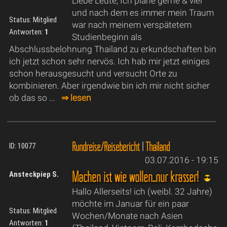
Liebe Leute, Ich plane gerne & viel
und nach dem es immer mein Traum
Status: Mitglied
war nach meinem verspätetem
Antworten:
1
Studienbeginn als
Abschlussbelohnung Thailand zu erkundschaften bin
ich jetzt schon sehr nervös. Ich hab mir jetzt einiges
schon herausgesucht und versucht Orte zu
kombinieren. Aber irgendwie bin ich mir nicht sicher
ob das so ...
⇒ lesen
Rundreise/Reisebericht
|
Thailand
ID: 10077
03.07.2016 - 19:15
Machen ist wie wollen...nur krasser!
Ansteckpiep S.
Hallo Allerseits! ich (weibl. 32 Jahre)
möchte im Januar für ein paar
Status: Mitglied
Wochen/Monate nach Asien
Antworten:
1