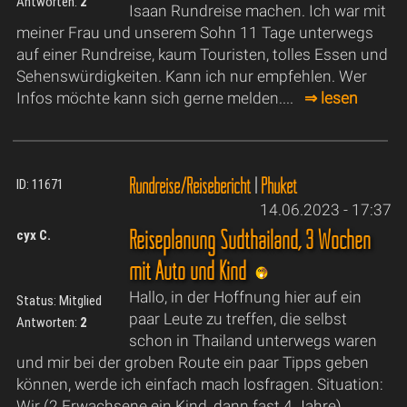
Antworten:
2
Isaan Rundreise machen. Ich war mit
meiner Frau und unserem Sohn 11 Tage unterwegs
auf einer Rundreise, kaum Touristen, tolles Essen und
Sehenswürdigkeiten. Kann ich nur empfehlen. Wer
Infos möchte kann sich gerne melden....
⇒ lesen
Rundreise/Reisebericht
|
Phuket
ID: 11671
14.06.2023 - 17:37
Reiseplanung Südthailand, 3 Wochen
cyx C.
mit Auto und Kind
Hallo, in der Hoffnung hier auf ein
Status: Mitglied
paar Leute zu treffen, die selbst
Antworten:
2
schon in Thailand unterwegs waren
und mir bei der groben Route ein paar Tipps geben
können, werde ich einfach mach losfragen. Situation:
Wir (2 Erwachsene ein Kind, dann fast 4 Jahre)