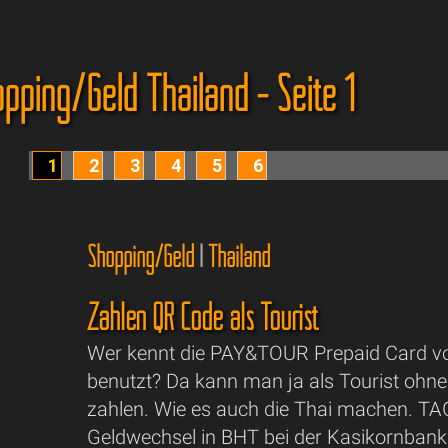
pping/Geld Thailand - Seite 1
1
2
3
4
5
6
Shopping/Geld
|
Thailand
Zahlen QR Code als Tourist
Wer kennt die PAY&TOUR Prepaid Card vo
benutzt? Da kann man ja als Tourist ohn
zahlen. Wie es auch die Thai machen. TA
Geldwechsel in BHT bei der Kasikornban