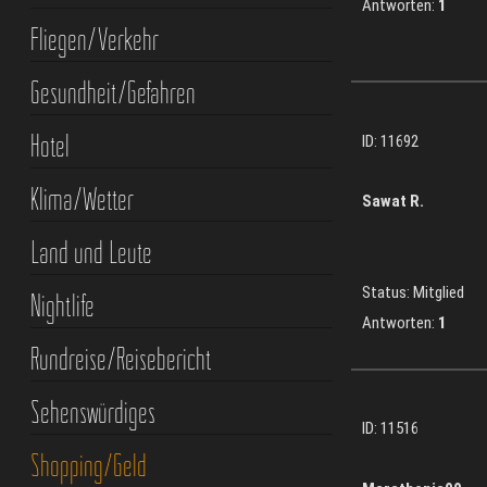
Antworten:
1
Fliegen/Verkehr
Gesundheit/Gefahren
Hotel
ID: 11692
Klima/Wetter
Sawat R.
Land und Leute
Status: Mitglied
Nightlife
Antworten:
1
Rundreise/Reisebericht
Sehenswürdiges
ID: 11516
Shopping/Geld