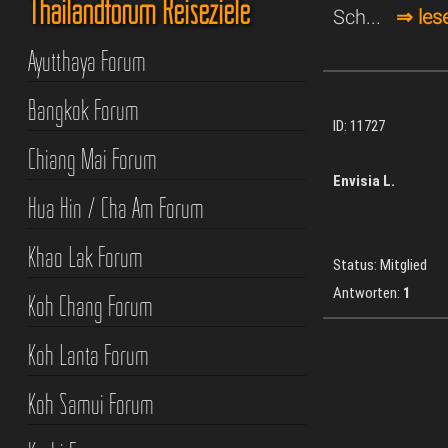
Thailandforum Reiseziele
Sch...
⇒ les
Ayutthaya Forum
Bangkok Forum
ID: 11727
Chiang Mai Forum
Envisia L.
Hua Hin / Cha Am Forum
Khao Lak Forum
Status: Mitglied
Antworten:
1
Koh Chang Forum
Koh Lanta Forum
Koh Samui Forum