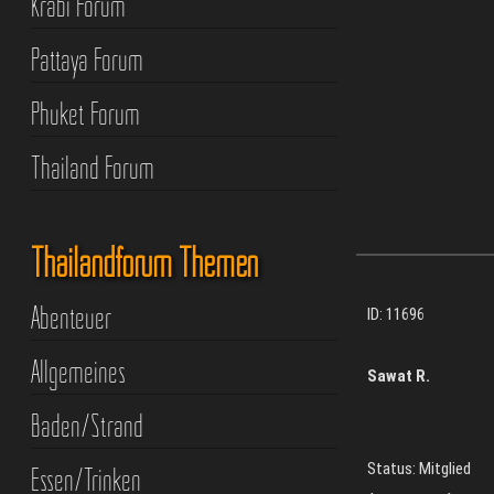
Krabi Forum
Pattaya Forum
Phuket Forum
Thailand Forum
Thailandforum Themen
Abenteuer
ID: 11696
Allgemeines
Sawat R.
Baden/Strand
Status: Mitglied
Essen/Trinken