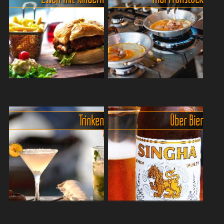
Lebensmittel. Reis ist
oder sogar Hauptgericht? In
Stimmung, Weltanschauung
Thailand gehört das schon
und eine Art körnige
lange zur Esskultur. Vo...
Familienzusa...
In Thailand gibt es auch für die
Frühstück ohne Müsli,
Kids viele Leckereien.
Wurst,Toast und traurige
Thailand
Gurkenscheiben.
Trinken
Über Bier
ist nicht nur ein Paradies für
Wer zum
Strandfans, sondern auch
ersten Mal in Thailand
für kleine Schleckermäuler!
unterwegs ist, erlebt
Ob knusprige Satay-Spieße,
morgens manchmal einen
...
kleinen Kulturschock.
Während man selbst vie...
Eisgekühlte Erfrischungen -
Thailändisches Bier -