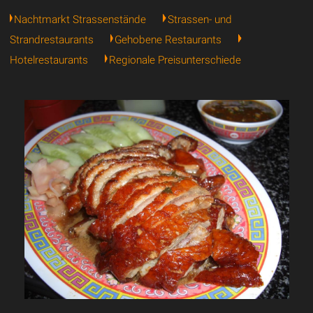
Nachtmarkt Strassenstände
Strassen- und
Strandrestaurants
Gehobene Restaurants
Hotelrestaurants
Regionale Preisunterschiede