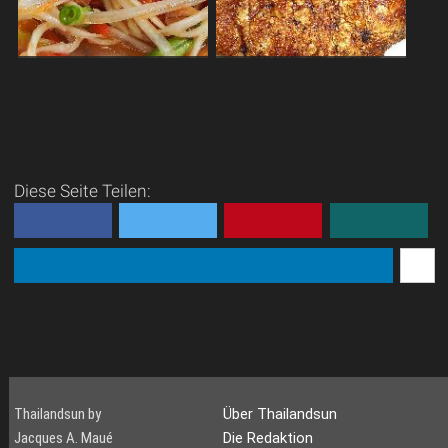
Die beliebtesten Gerichte der
Aus unserer thai-deutschen
Thais.
Rezeptekiste.
Thais essen gerne, ich
Eurasische
nenne es mal "würzig",
LeckereienSo wie die
andere würden sagen
thailändischen Köche sich
"höllisch", aber unter den
für neue Kreationen gerne
Diese Seite Teilen:
drei beliebtesten
Anregungen in allen Küchen
Gerichten...
der Welt ...
Thailandsun by
Über Thailandsun
Jacques A. Maué
Die Redaktion