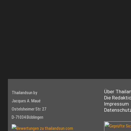
Über Thaila
Thailandsun by
Die Redakti
Jacques A. Maué
Impressum
Ostelsheimer Str. 27
Datenschutz
D-71034 Böblingen