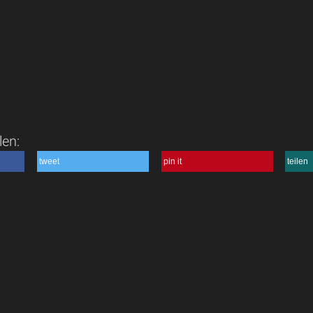
len:
tweet
pin it
teilen