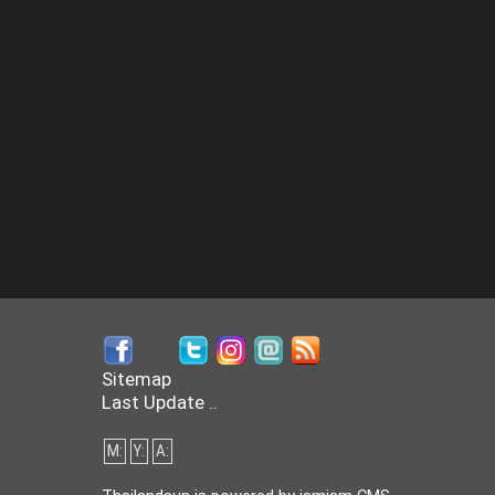
Sitemap
Last Update ..
M:
Y:
A: