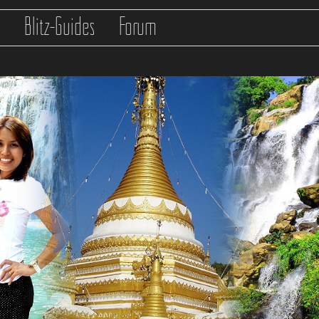
s
Blitz-Guides
Forum
any connections in
/var/www/clients/client0/web1/