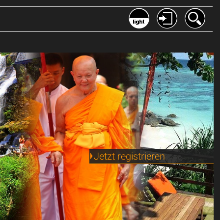
web/php/myfunci.inc
on line
81
Jetzt registrieren