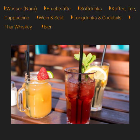
Wasser (Nam)
Fruchtsäfte
Softdrinks
Kaffee, Tee,
Cappuccino
Wein & Sekt
Longdrinks & Cocktails
Thai Whiskey
Bier