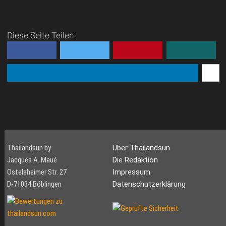
Thailand.
Thailand bietet mit seinen
Schwimmen im
atemberaubenden Stränden,
Meer kann ein herrliches
kristallklarem Wasser und
Vergnügen sein, doch
Diese Seite Teilen:
zahlreichen Inseln ideale
Vorsicht ist geboten!
Bedingungen für...
Leichtsinn und
Unwissenheit können Tour...
Thailandsun by
Über Thailandsun
Jacques A. Maué
Die Redaktion
Ostelsheimer Str. 27
Impressum
D-71034 Böblingen
Datenschutzerklärung