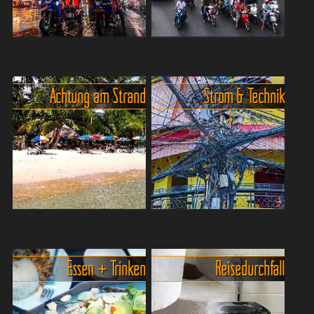
Die häufigsten Betrügereien in
Gefahren auf Thailands Strassen.
Thailand.
Thailands Straßen sind
Thailand ist eines
bekannt für chaotischen
Achtung am Strand
Strom & Technik
der freundlichsten
Verkehr und hohe
Reiseländer überhaupt – die
Unfallraten, insbesondere
meisten Menschen sind
für unerfahrene Touristen.
hilfsbereit, entspannt und
Der...
ehrli...
Gefahren am Strand, beim
Thailand unter Strom: Warum
Baden.
Technik hier so spannend ist.
Ich will hier ganz
Essen + Trinken
Reisedurchfall
sicher keine Angst
Willkommen in Thailand,
verbreiten, nur ein wenig
dem Land der strahlenden
sensibilisieren, aber das
Tempel, traumhaften