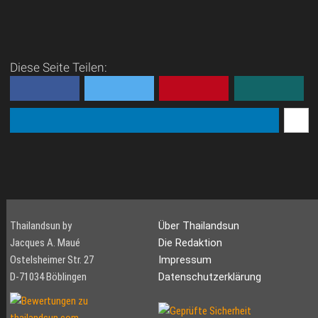
Nashornkäfer.
und das erste Mal.
Willkommen in
Seit dem 9.
der Welt eines der
Juni 2022 ist Cannabis in
kuriosesten Traditionsspiele
Thailand von der Liste der
Thailands: dem Kampf der
Betäubungsmittel
Diese Seite Teilen:
Nashornkäfer. Was für
gestrichen, was den legalen
Außenstehen...
Anbau und ...
Thailandsun by
Über Thailandsun
Jacques A. Maué
Die Redaktion
Ostelsheimer Str. 27
Impressum
D-71034 Böblingen
Datenschutzerklärung