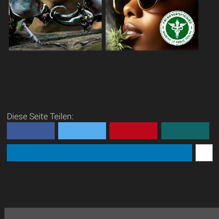
Hotelzimmer: Geister! Mal
Tausende Menschen
frech, mal fies, m...
ehrfürchtig „Ohhh!“ rufen,
da...
Die traditionellen Kämpfe der
Legales Cannabis in Thailand
Nashornkäfer.
und das erste Mal.
Willkommen in
Seit dem 9.
der Welt eines der
Juni 2022 ist Cannabis in
kuriosesten Traditionsspiele
Thailand von der Liste der
Thailands: dem Kampf der
Betäubungsmittel
Diese Seite Teilen:
Nashornkäfer. Was für
gestrichen, was den legalen
Außenstehen...
Anbau und ...