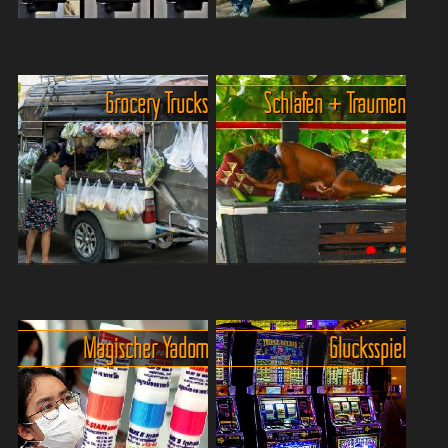
Fahren + Laufen: Sind Ampeln in
Kurioses in Thailands
Thailand nur Dekoration ?.
Strassenverkehr 😏.
Ja
Grocery Trucks
Schlafen + Träumen
es gibt Ampeln - von
Sicherheit im
Bangkok mal abgesehen -
Straßenverkehr ist in
nicht sehr viele, aber es gibt
Thailand leider ein Thema,
sie. Und sie sind sehr
das eher in die Kategorie
hübsch und bunt. I...
„optional“ fällt – so wie
Beipa...
Rot Phumphuang oder Shopping
Thailand ist ein Traumland... in
Trucks.
jeder Hinsicht.
Wenn irgendwo
Das Land des
Magischer Yadom
Glücksspiel
zwischen Bangkok und
Lächelns… und des
Buriram plötzlich eine
Schlafens: Traumhafte
Lautsprecherstimme durch
Nickerchen – überall und
die Gassen schallt, gefolgt
jederzeit! Wenn Thais eine
vom Duft ...
wirklich ben...