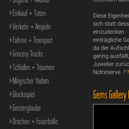
Einkauf + Tüten
Diese Eigenhei
sich statt de
Verkehr + Ampeln
einzudecken - h
Fahren + Transport
einträgliche 
da der Aufsch
Grocery Trucks
gering ausfäll
Juwelier zurü
Schlafen + Träumen
Notreserve. ?
Magischer Yadom
Gems Gallery 
Glücksspiel
Geisterglaube
Drachen + Feuerbälle