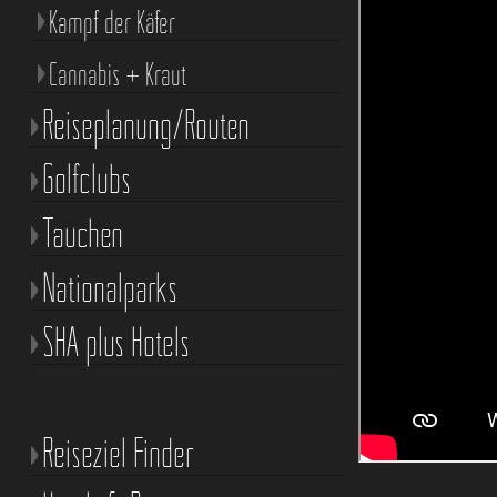
Kampf der Käfer
Cannabis + Kraut
Reiseplanung/Routen
Golfclubs
Tauchen
Nationalparks
SHA plus Hotels
Reiseziel Finder