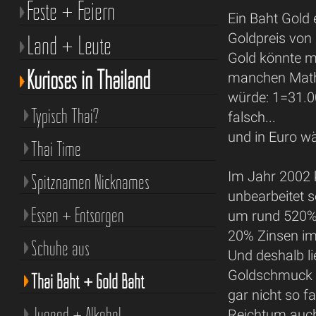
Feste + Feiern
Ein Baht Gold
Land + Leute
Goldpreis von
Gold könnte 
Kurioses in Thailand
manchen Mathe
würde: 1=31.0
Typisch Thai?
falsch...
und in Euro wä
Thai Time
Im Jahr 2002 
Spitznamen Nicknames
unbearbeitet s
Essen + Entsorgen
um rund 520% 
20% Zinsen im
Schuhe aus
Und deshalb lie
Goldschmuck an
Thai Baht + Gold Baht
gar nicht so 
Jugend + Alkohol
Reichtum auch