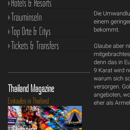
Hotels & Resorts
Die Umwandlun
Trauminseln
einem geringe
Top Orte & Citys
bekommt.
Tickets & Transfers
Glaube aber n
mitgebrachtes
denn das in Eu
9 Karat wird n
warum sich so
Thailand Magazine
versorgen. Gol
angeboten, wo
Einkaufen in Thailand
eher als Armel