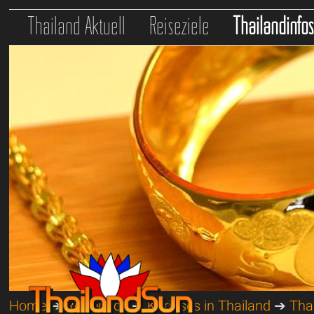
Thailand Aktuell
Reiseziele
Thailandinfo
Home
➔
Reiseinfos
➔
Kurioses in Thailand
➔
Tha