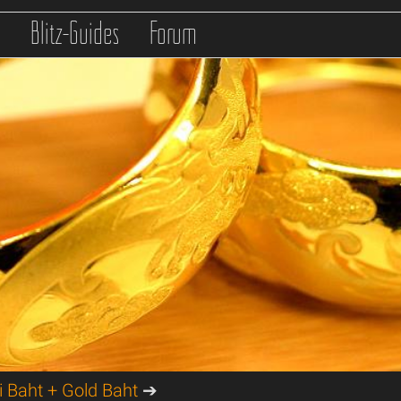
s
Blitz-Guides
Forum
i Baht + Gold Baht
➔