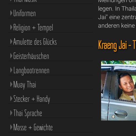
Meinungen off
legen. In Thai
Uniformen
Jai" eine zent
anderen keine 
Religion + Tempel
Amulette des Glücks
Kraeng Jai - T
Geisterhäuschen
Langbootrennen
Muay Thai
Stecker + Handy
Thai Sprache
Masse + Gewichte