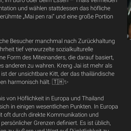
r, im Büro oder beim Essen – Thais vermeiden
ntation und wählen stattdessen das höfliche
erühmte „Mai pen rai“ und eine große Portion
liche Besucher manchmal nach Zurückhaltung
ahrheit tief verwurzelte sozialkulturelle
eine Form des Miteinanders, die darauf basiert,
es anderen zu wahren. Kreng Jai ist mehr als
ist der unsichtbare Kitt, der das thailändische
n harmonisch hält. 🇹🇭✨
s von Höflichkeit in Europa und Thailand
sich in einigen wesentlichen Punkten. In Europa
it oft durch direkte Kommunikation und
persönlicher Grenzen definiert. Es ist üblich,