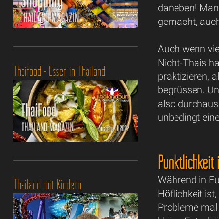
daneben! Man 
gemacht, auch
Auch wenn viel
Nicht-Thais h
Thaifood - Essen in Thailand
praktizieren, 
begrüssen. Un
also durchaus 
unbedingt ein
Pünktlichkeit 
Während in Eur
Thailand mit Kindern
Höflichkeit ist
Probleme mal 