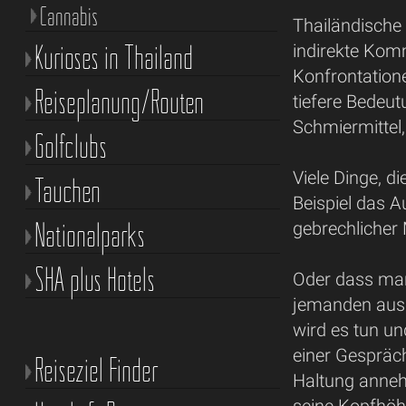
Cannabis
Thailändische 
Kurioses in Thailand
indirekte Kom
Konfrontation
Reiseplanung/Routen
tiefere Bedeut
Schmiermittel
Golfclubs
Viele Dinge, d
Tauchen
Beispiel das 
Nationalparks
gebrechlicher 
SHA plus Hotels
Oder dass m
jemanden ausr
wird es tun un
einer Gespräc
Reiseziel Finder
Haltung anneh
seine Kopfhöh