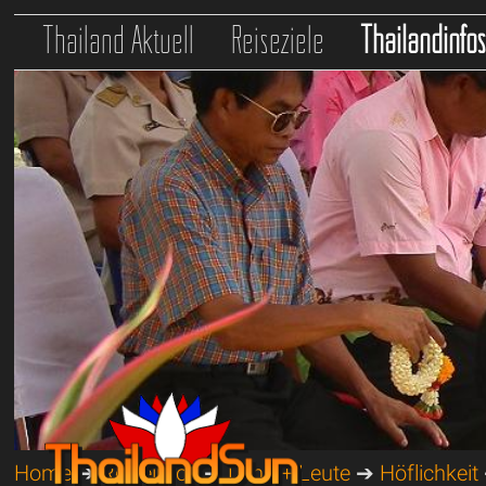
Thailand Aktuell
Reiseziele
Thailandinfo
Home
➔
Reiseinfos
➔
Land + Leute
➔
Höflichkeit