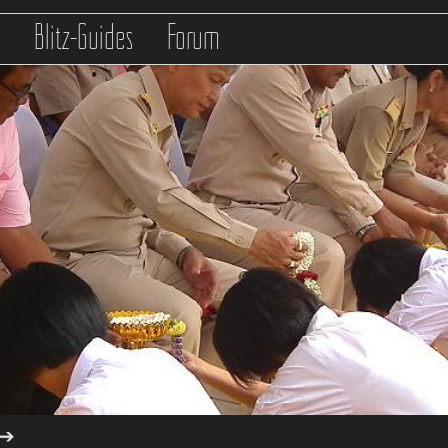
s
Blitz-Guides
Forum
➔