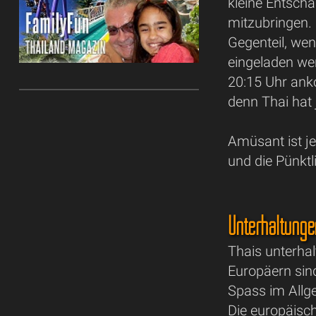
kleine Entsch
mitzubringen.
Gegenteil, wen
eingeladen we
20:15 Uhr ank
denn Thai hat 
Amüsant ist j
und die Pünktl
Unterhaltunge
Thais unterha
Europäern sin
Spass im Allg
Die europäisc