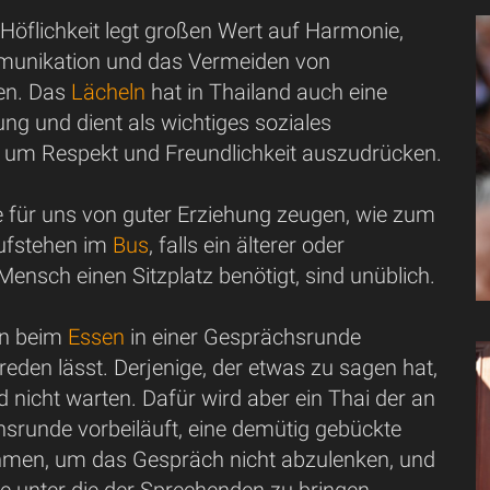
Höflichkeit legt großen Wert auf Harmonie,
munikation und das Vermeiden von
en. Das
Lächeln
hat in Thailand auch eine
ung und dient als wichtiges soziales
, um Respekt und Freundlichkeit auszudrücken.
ie für uns von guter Erziehung zeugen, wie zum
Aufstehen im
Bus
, falls ein älterer oder
Mensch einen Sitzplatz benötigt, sind unüblich.
an beim
Essen
in einer Gesprächsrunde
eden lässt. Derjenige, der etwas zu sagen hat,
d nicht warten. Dafür wird aber ein Thai der an
hsrunde vorbeiläuft, eine demütig gebückte
men, um das Gespräch nicht abzulenken, und
e unter die der Sprechenden zu bringen.