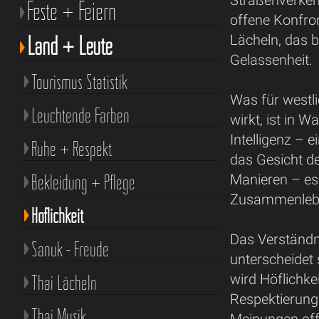
Straßenverkeh
Feste + Feiern
offene Konfro
Land + Leute
Lächeln, das b
Gelassenheit.
Tourismus Statistik
Was für west
Leuchtende Farben
wirkt, ist in W
Intelligenz – 
Ruhe + Respekt
das Gesicht d
Bekleidung + Pflege
Manieren – es 
Zusammenlebe
Höflichkeit
Das Verständni
Sanuk - Freude
unterscheidet 
Thai Lächeln
wird Höflichke
Respektierung 
Thai Musik