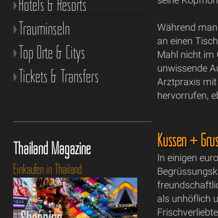
Hotels & Resorts
Trauminseln
Während man b
an einen Tisch
Top Orte & Citys
Mahl nicht im 
unwissende Au
Tickets & Transfers
Arztpraxis mit
hervorrufen, e
Küssen + Grüs
Thailand Magazine
In einigen eur
Einkaufen in Thailand
Begrüssungskü
freundschaftli
als unhöflich 
Frischverliebt