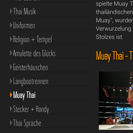
spielte Muay T
Thai Musik
thailändische
Muay", wurden
Uniformen
Verwurzelung i
Stolzes ist.
Religion + Tempel
Amulette des Glücks
Muay Thai - T
Geisterhäuschen
Langbootrennen
Muay Thai
Stecker + Handy
Thai Sprache