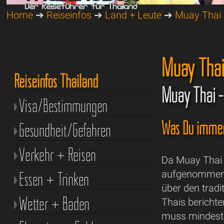
Home
➔
Reiseinfos
➔
Land + Leute
➔
Muay Thai
Muay Thai
Reiseinfos Thailand
Muay Thai -
Visa/Bestimmungen
Was Du immer 
Gesundheit/Gefahren
Verkehr + Reisen
Da Muay Thai 
Essen + Trinken
aufgenommen w
über den tradi
Wetter + Baden
Thais bericht
muss mindest