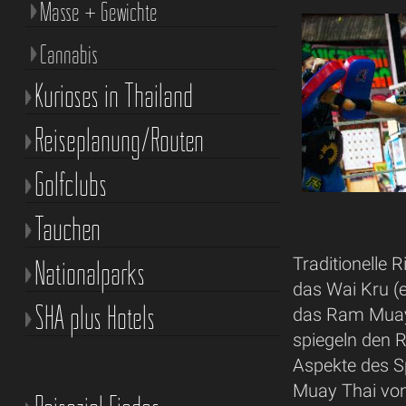
Masse + Gewichte
Cannabis
Kurioses in Thailand
Reiseplanung/Routen
Golfclubs
Tauchen
Traditionelle 
Nationalparks
das Wai Kru (
SHA plus Hotels
das Ram Muay 
spiegeln den Re
Aspekte des Sp
Muay Thai von