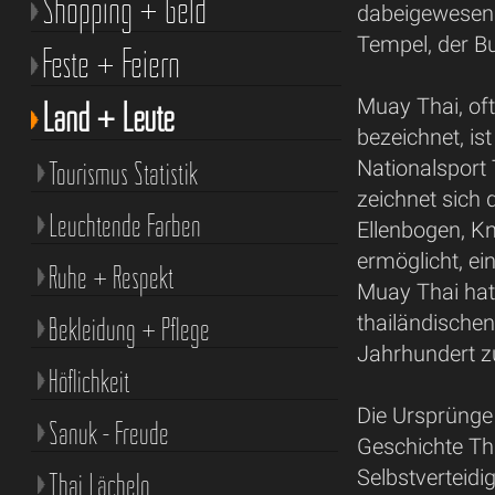
Shopping + Geld
dabeigewesen s
Tempel, der B
Feste + Feiern
Land + Leute
Muay Thai, oft
bezeichnet, is
Tourismus Statistik
Nationalsport 
zeichnet sich
Leuchtende Farben
Ellenbogen, K
ermöglicht, ei
Ruhe + Respekt
Muay Thai hat 
thailändischen
Bekleidung + Pflege
Jahrhundert z
Höflichkeit
Die Ursprünge
Sanuk - Freude
Geschichte Th
Selbstverteidi
Thai Lächeln