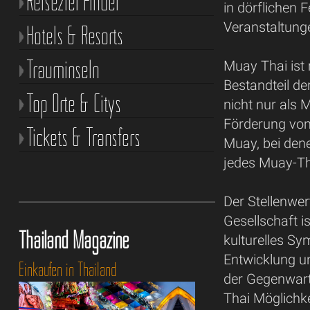
Reiseziel Finder
in dörflichen F
Veranstaltunge
Hotels & Resorts
Trauminseln
Muay Thai ist m
Bestandteil de
Top Orte & Citys
nicht nur als 
Förderung von
Tickets & Transfers
Muay, bei dene
jedes Muay-T
Der Stellenwer
Gesellschaft i
Thailand Magazine
kulturelles Sy
Entwicklung u
Einkaufen in Thailand
der Gegenwart 
Thai Möglichke