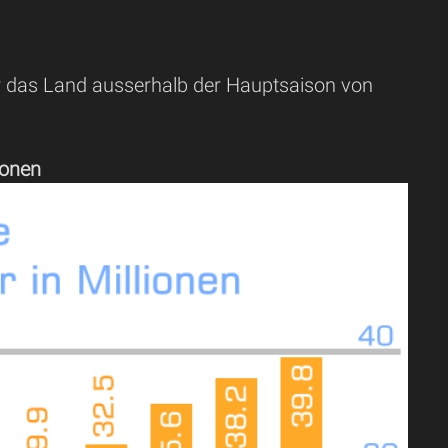
r das Land ausserhalb der Hauptsaison von
ionen