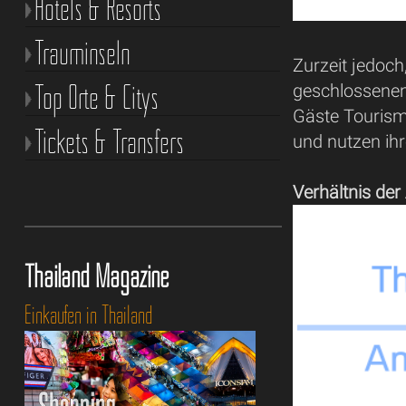
Hotels & Resorts
Trauminseln
Zurzeit jedoc
Top Orte & Citys
geschlossenen
Gäste Tourism
Tickets & Transfers
und nutzen ih
Verhältnis de
Thailand Magazine
Einkaufen in Thailand