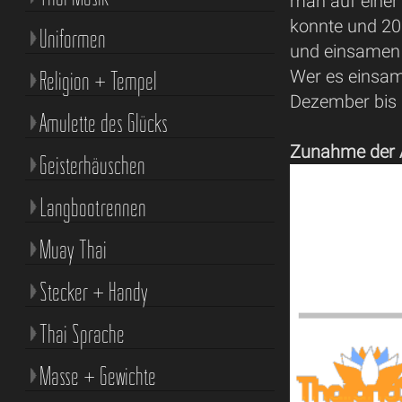
man auf einer
konnte und 20
Uniformen
und einsamen 
Religion + Tempel
Wer es einsam
Dezember bis
Amulette des Glücks
Zunahme der A
Geisterhäuschen
Langbootrennen
Muay Thai
Stecker + Handy
Thai Sprache
Masse + Gewichte