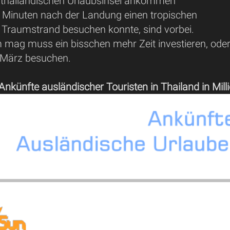
 thailändischen Urlaubsinsel ankommen
 Minuten nach der Landung einen tropischen
Traumstrand besuchen konnte, sind vorbei.
 mag muss ein bisschen mehr Zeit investieren, ode
 März besuchen.
nkünfte ausländischer Touristen in Thailand in Mill