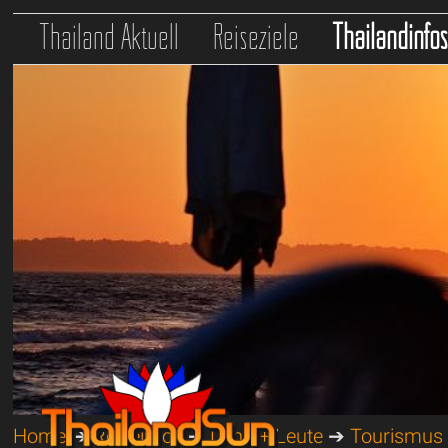
Thailand Aktuell
Reiseziele
Thailandinfo
Home
➔
Reiseinfos
➔
Land + Leute
➔
Tourismus S