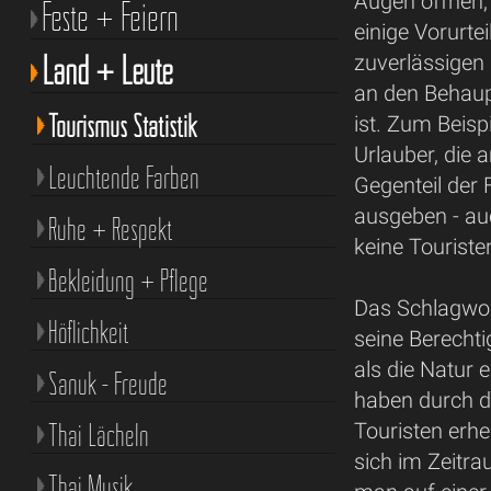
Augen öffnen,
Feste + Feiern
einige Vorurte
Land + Leute
zuverlässigen
an den Behaup
Tourismus Statistik
ist. Zum Beisp
Urlauber, die
Leuchtende Farben
Gegenteil der 
ausgeben - au
Ruhe + Respekt
keine Touriste
Bekleidung + Pflege
Das Schlagwor
Höflichkeit
seine Berechti
als die Natur 
Sanuk - Freude
haben durch d
Thai Lächeln
Touristen erheb
sich im Zeitra
Thai Musik