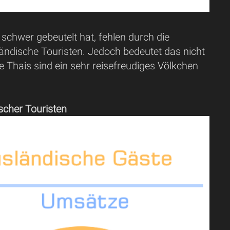
chwer gebeutelt hat, fehlen durch die
ndische Touristen. Jedoch bedeutet das nicht
Thais sind ein sehr reisefreudiges Völkchen
scher Touristen