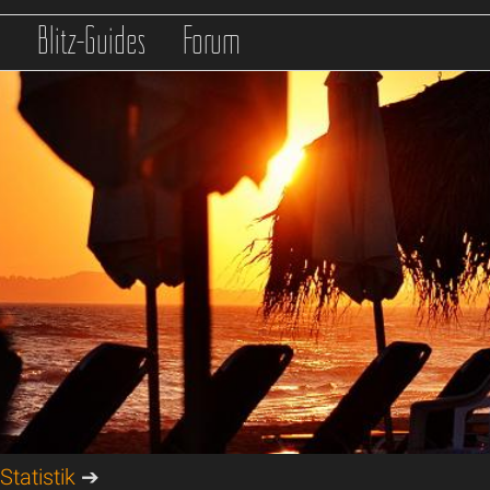
s
Blitz-Guides
Forum
tatistik
➔