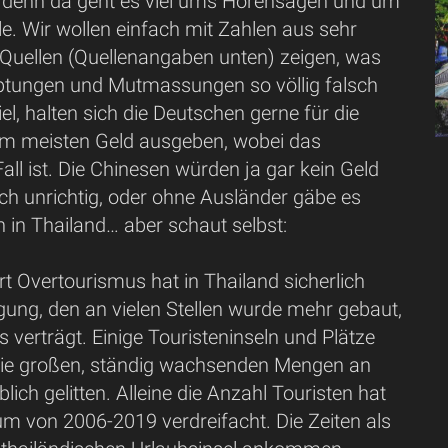
 denn da geht es viel ums Hörensagen und um
ile. Wir wollen einfach mit Zahlen aus sehr
 Quellen (Quellenangaben unten) zeigen, was
tungen und Mutmassungen so völlig falsch
iel, halten sich die Deutschen gerne für die
 am meisten Geld ausgeben, wobei das
Fall ist. Die Chinesen würden ja gar kein Geld
ch unrichtig, oder ohne Ausländer gäbe es
n in Thailand… aber schaut selbst:
t Overtourismus hat in Thailand sicherlich
gung, den an vielen Stellen wurde mehr gebaut,
es verträgt. Einige Touristeninseln und Plätze
ie großen, ständig wachsenden Mengen an
lich gelitten. Alleine die Anzahl Touristen hat
um von 2006-2019 verdreifacht. Die Zeiten als