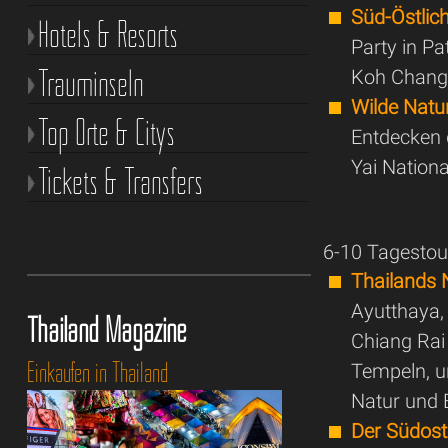
Süd-Östlic
Hotels & Resorts
Party in P
Trauminseln
Koh Chan
Wilde Natu
Top Orte & Citys
Entdecken 
Yai Nation
Tickets & Transfers
6-10 Tagesto
Thailands 
Ayutthaya,
Thailand Magazine
Chiang Rai
Einkaufen in Thailand
Tempeln, u
Natur und 
Der Südos