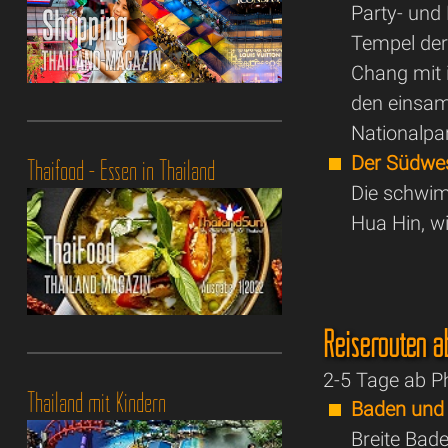
Party- und 
Tempel der
Chang mit 
den einsam
Nationalp
Der Südwe
Thaifood - Essen in Thailand
Die schwim
Hua Hin, w
Reiserouten a
2-5 Tage ab P
Thailand mit Kindern
Baden und
Breite Bad