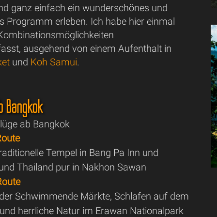
and ganz einfach ein wunderschönes und
es Programm erleben. Ich habe hier einmal
Kombinationsmöglichkeiten
sst, ausgehend von einem Aufenthalt in
ket
und
Koh Samui
.
ab Bangkok
flüge ab Bangkok
Route
raditionelle Tempel in Bang Pa Inn und
und Thailand pur in Nakhon Sawan
Route
 der Schwimmende Märkte, Schlafen auf dem
 und herrliche Natur im Erawan Nationalpark