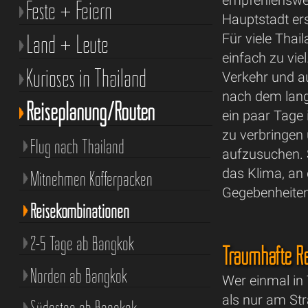
empfehlenswer
Feste + Feiern
Hauptstadt er
Land + Leute
Für viele Thai
einfach zu viel
Kurioses in Thailand
Verkehr und a
nach dem lang
Reiseplanung/Routen
ein paar Tage
zu verbringen
Flug nach Thailand
aufzusuchen. 
das Klima, an
Mitnehmen Kofferpacken
Gegebenheiten
Reisekombinationen
2-5 Tage ab Bangkok
Traumhafte Re
Norden ab Bangkok
Wer einmal in
als nur am Str