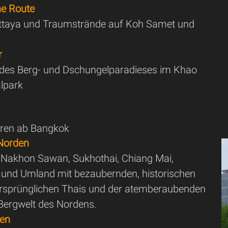
he Route
attaya und Traumstrände auf Koh Samet und
g
r
des Berg- und Dschungelparadieses im Khao
alpark
uren ab Bangkok
Norden
 Nakhon Sawan, Sukhothai, Chiang Mai,
 und Umland mit bezaubernden, historischen
rsprünglichen Thais und der atemberaubenden
Bergwelt des Nordens.
ten