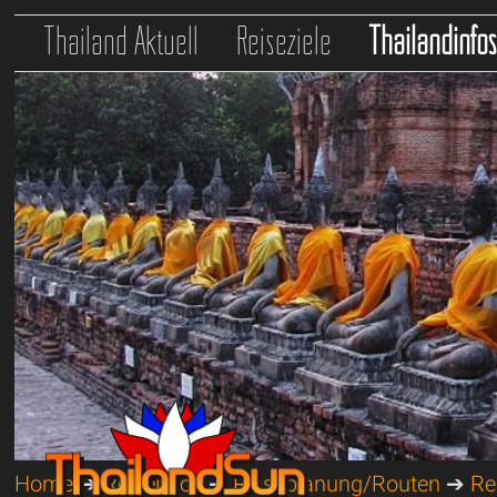
Thailand Aktuell
Reiseziele
Thailandinfo
Home
➔
Reiseinfos
➔
Reiseplanung/Routen
➔
Re