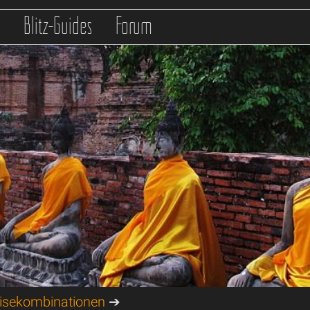
s
Blitz-Guides
Forum
isekombinationen
➔