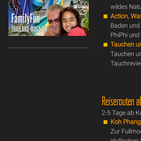
wildes Nat
Action, Wa
Baden und 
PhiPhi und
Tauchen u
Tauchen un
Tauchrevie
Reiserouten 
2-5 Tage ab 
Koh Phan
Zur Fullmo
idyllische