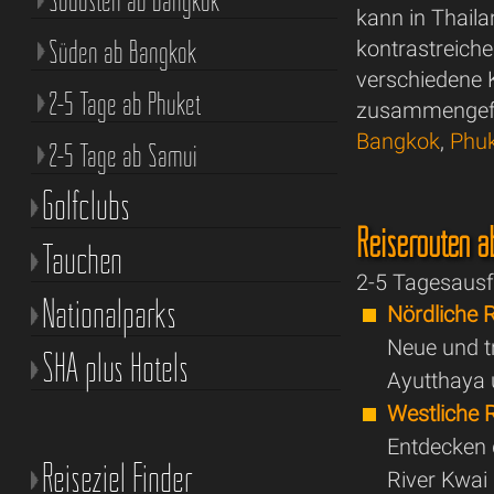
Südosten ab Bangkok
kann in Thail
Süden ab Bangkok
kontrastreich
verschiedene 
2-5 Tage ab Phuket
zusammengefa
Bangkok
,
Phu
2-5 Tage ab Samui
Golfclubs
Reiserouten 
Tauchen
2-5 Tagesaus
Nationalparks
Nördliche 
Neue und t
SHA plus Hotels
Ayutthaya 
Westliche 
Entdecken
Reiseziel Finder
River Kwai