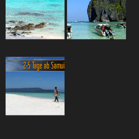
paar mehr "übrigen"
Bangkok aus kommt man
Urlaubstagen kann man
schnell an die Ostküste
schon so richtig etwas
Thailands, mit Ihren
erleben....
schönen Str...
Reiserouten: 6-14 Tage Reise in
Reiserouten: 2-5 tägige Ausflüge
Thailands Süden ab/bis
und Kurzreisen ab Phuket.
Bangkok.
2-5 Tage ab Samui
Phuket liegt sehr günstig
Rundreise in den
und bietet in der Umgebung
Süden Thailands
eine atemberaubende Natur
Schwimmende Märkte -
und vor allem viel mehr
River Kwai - Erawan
Ruhe als auf der ...
Nationalpark - Hua Hin -
Krabi - Khao Sok - K...
Koh Phangan + Koh Tao als 2-5
tägige Kurzreise ab Koh Samui.