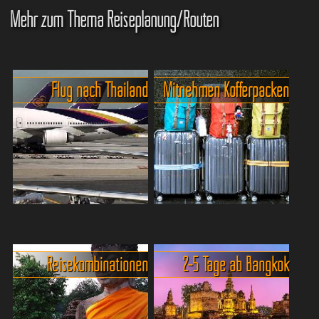
Mehr zum Thema Reiseplanung/Routen
Flug nach Thailand
Mitnehmen Kofferpacken
Die Anreise - Fliegen nach
Tipps - was für den Thailand
Thailand.
Urlaub in den Koffer muss.
Der einzig negative
Auch
Reisekombinationen
2-5 Tage ab Bangkok
Punkt der ins Auge sticht ist
wenn man mit einem fast
die relativ langwierige
leeren Koffer - an den
Anreise nach Thailand. Die
übrigens keine Anhänger mit
reine Flugzeit nach...
Adressen gehören - nach