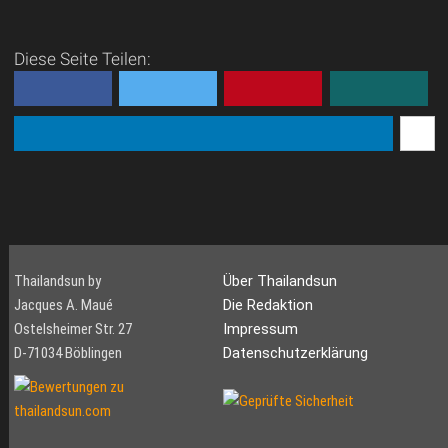
Mit der Fähre gelangt man
ab Maenam Beach, Bophut
Beach oder ab der
Diese Seite Teilen:
Hauptstadt Koh Samuis
Naiton in kurzer Zeit auf die
...
Thailandsun by
Über Thailandsun
Jacques A. Maué
Die Redaktion
Ostelsheimer Str. 27
Impressum
D-71034 Böblingen
Datenschutzerklärung