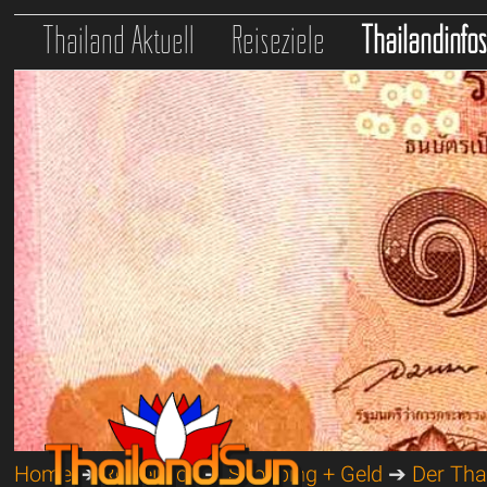
Thailand Aktuell
Reiseziele
Thailandinfo
Home
➔
Reiseinfos
➔
Shopping + Geld
➔
Der Tha