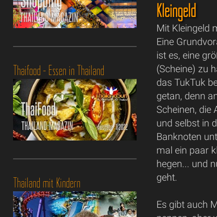
Kleingeld
Mit Kleingeld 
Eine Grundvor
ist es, eine g
Thaifood - Essen in Thailand
(Scheine) zu h
das TukTuk ben
getan, denn an
Scheinen, die
und selbst in 
Banknoten unt
mal ein paar k
hegen... und 
geht.
Thailand mit Kindern
Es gibt auch M