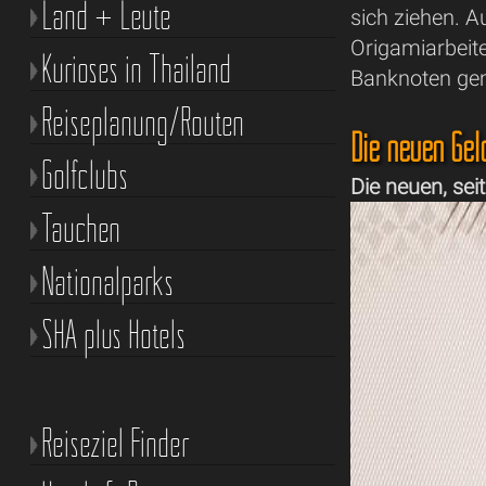
Land + Leute
sich ziehen. A
Origamiarbeite
Kurioses in Thailand
Banknoten ge
Reiseplanung/Routen
Die neuen Gel
Golfclubs
Die neuen, sei
Tauchen
Nationalparks
SHA plus Hotels
Reiseziel Finder