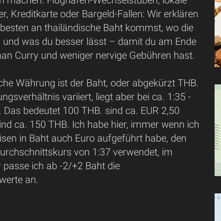
sch machen. Flughafen-Wechselstuben, lokale
 Kreditkarte oder Bargeld-Fallen: Wir erklären
m besten an thailändische Baht kommst, wo die
nd und was du besser lässt – damit du am Ende
n Curry und weniger nervige Gebühren hast.
sche Währung ist der Baht, oder abgekürzt THB.
sverhältnis variiert, liegt aber bei ca. 1:35 -
 Das bedeutet 100 THB. sind ca. EUR 2,50
ind ca. 150 THB. Ich habe hier, immer wenn ich
isen in Baht auch Euro aufgeführt habe, den
Durchschnittskurs von 1:37 verwendet, im
 passe ich ab -2/+2 Baht die
erte an.