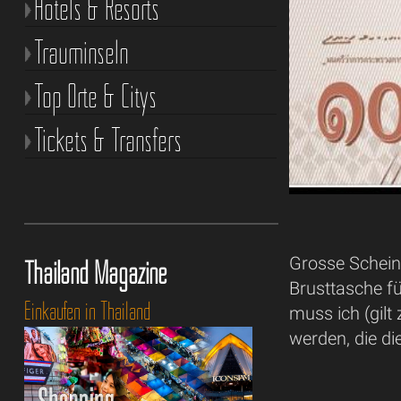
Hotels & Resorts
Trauminseln
Top Orte & Citys
Tickets & Transfers
Grosse Schein
Thailand Magazine
Brusttasche fü
Einkaufen in Thailand
muss ich (gilt
werden, die di