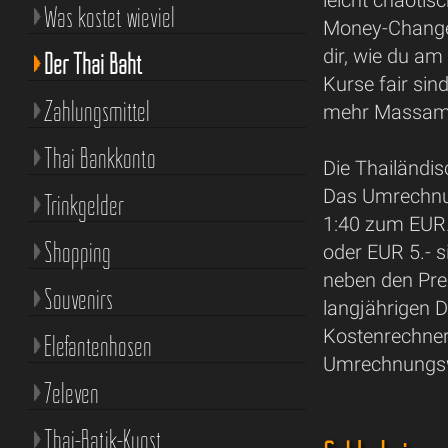
leicht chaoti
Was kostet wieviel
Money-Changer,
dir, wie du a
Der Thai Baht
Kurse fair si
Zahlungsmittel
mehr Massama
Thai Bankkonto
Die Thailändi
Das Umrechnung
Trinkgelder
1:40 zum EUR.
Shopping
oder EUR 5.- s
neben den Pre
Souvenirs
langjährigen 
Kostenrechner
Elefantenhosen
Umrechnungsw
7eleven
Thai-Batik-Kunst