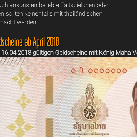
uch ansonsten beliebte Faltspielchen oder
n sollten keinenfalls mit thailändischen
macht werden.
dscheine ab April 2018
t 16.04.2018 gültigen Geldscheine mit König Maha V