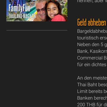
nennen, aber w
Geld abheben 
Bargeldabhebu
touristisch e
Neben den 5 g
Bank, Kasikor
Commercial Ban
für ein dicht
An den meist
Thai Baht bes
Limit bereits 
Banken berec
200 THB für d