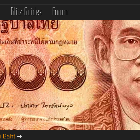
s
Blitz-Guides
Forum
i Baht
➔