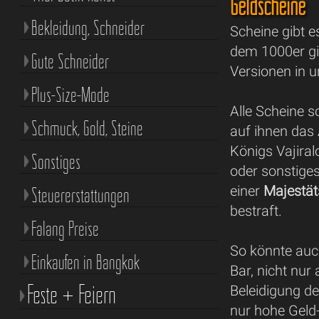
Geldscheine
Bekleidung, Schneider
Scheine gibt 
dem 1000er gi
Gute Schneider
Versionen in u
Plus-Size-Mode
Alle Scheine s
Schmuck, Gold, Steine
auf ihnen das
Königs Vajiral
Sonstiges
oder sonstig
einer
Majestät
Steuererstattungen
bestraft.
Falang Preise
So könnte auch
Einkaufen in Bangkok
Bar, nicht nur
Feste + Feiern
Beleidigung d
nur hohe Geld