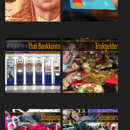
Geld und Geldwechsel in
Welche Zahlungsmittel soll man
Thailand.
nach Thailand mitnehmen?.
Wer nach Thailand
Thai Bankkonto
Trinkgelder
fährt, sollte nicht nur seine
Bevor man seinen Urlaub
Badesachen einpacken –
plant, sollte man wissen,
sondern auch ein bisschen
wohin die Reise geht.
Baht-Know-how. Geld und...
Thailand ist zwar mit
Wechselstuben in den
Touri...
Für Vielreisende unverzichtbar:
Eine nette Aufmerksamkeit - Tip
Ein Konto auf der Thai-Bank.
oder auf deutsch Trinkgeld.
Shopping
Souvenirs
Für Reisende, die häufig
Trinkgeld in Thailand – das
Thailand besuchen, ist ein
ewige Rätsel zwischen
Konto auf einer
westlicher Großzügigkeit