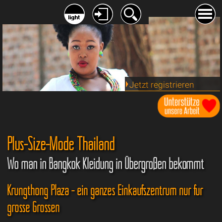
Jetzt registrieren
Plus-Size-Mode Thailand
Wo man in Bangkok Kleidung in Übergrößen bekommt
Krungthong Plaza - ein ganzes Einkaufszentrum nur für
grosse Grössen