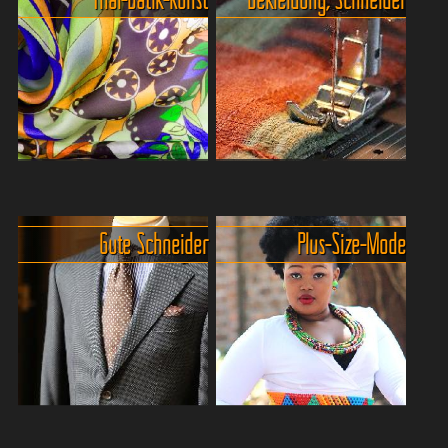
nur ein Supermarkt. Es ist
dem Nachtmarkt weniger
eine Lebensform. Du
als ein Cocktail. Sie wiegt
brauchst
fast nichts. Und sie wird
Mitternachtssnacks? 7-Ele...
garantiert dein bequemstes
K...
Die faszinierende Welt der
Der Einkauf von Kleidung und
thailändischen Batik.
Lederwaren in Thailand.
Batik-
Gute Schneider
Plus-Size-Mode
Kunst ist eine traditionelle
Kleidung lässt sich in
Textilkunstform, die
kleinen Boutiquen, an
ursprünglich aus Siam, dem
Strassenständen oder auch
alten Thailand kommt und in
in Einkaufszentren erstehen.
vielen an...
Die Ware ist eigentl...
Guter Schneider - Schlechter
Wo man in Bangkok Kleidung in