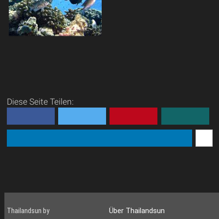
echtes Me...
an Tauchplätzen
hervorragende Mögl...
Herrliche Tauchreviere bei Koh
Samui und Koh Tao.
Sicherlich
können sich nicht alle
Tauchreviere mit den
schönsten der Malediven
Diese Seite Teilen:
messen, aber auf den
Unterwassermenschen ...
Thailandsun by
Über Thailandsun