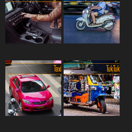
ganz privat! ✨🚖 🚐 Warum
von A nach B zu gelangen
sich mit überfüllten Bussen
ist der Mietwagen. Diese
oder teuren T...
gibt es in den
Touristengebieten zuhauf...
Freiheit auf vier Rädern - Die
Mit dem Roller oder Motorrad
besten Autovermietungen in
unterwegs.
Für die
Thailand.
Taxi
TukTuk
Fortbewegung in
Linksverkehr, laute
thailändischen Städten oder
Hupe, viel Buddha – und
auf Inseln ist das Moped,
trotzdem: Wer in Thailand
der Roller oder Motorrad
ein Auto mietet, erlebt echte
eine ziemlich pra...
Freiheit auf vier Rä...
Taxis, Limousines und
TukTuk in den
Mitfahrdienste in Thailand.
unterschiedlichsten Varianten.