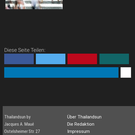
Gehsteige und Zebrastreifen -
Ein Abenteuer für sich.
Zu Fuß
in Thailand unterwegs zu
sein, ist ein bisschen wie ein
Überraschungsei – man
Diese Seite Teilen:
weiß nie, was man
bekommt. Ein Bürg...
Thailandsun by
Über Thailandsun
Jacques A. Maué
Die Redaktion
Ostelsheimer Str. 27
Impressum