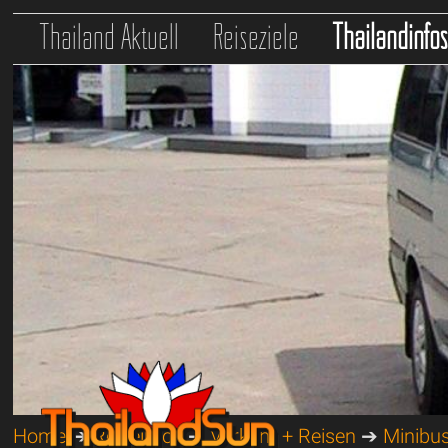
Thailand Aktuell
Reiseziele
Thailandinfo
Home
➔
Reiseinfos
➔
Verkehr + Reisen
➔
Minibu