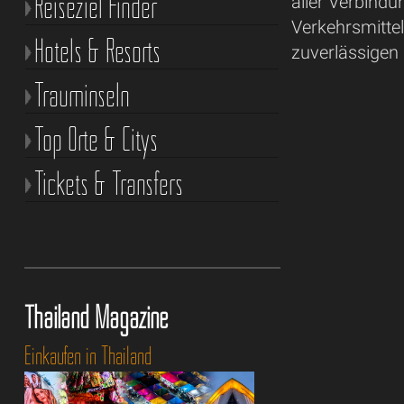
Reiseziel Finder
aller Verbind
Verkehrsmittel
Hotels & Resorts
zuverlässigen
Trauminseln
Top Orte & Citys
Tickets & Transfers
Thailand Magazine
Einkaufen in Thailand