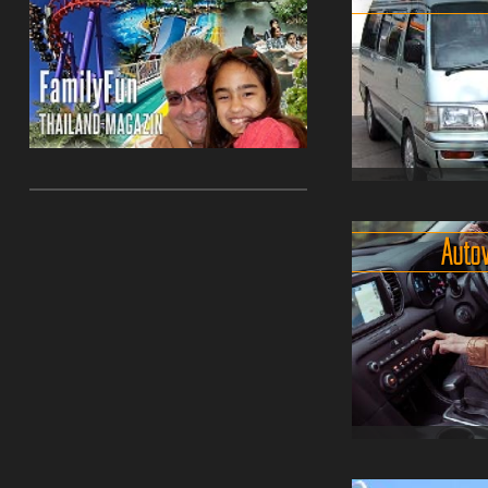
pünktlich.
Mit de
du Thailand au
besondere Art:
authentisch
einzigartigen Au
Der Minibus i
komfortable F
Auto
mit persönlicher 
Eine günstige A
vor allem mi
Personen, 
allgegenwärtige
Die Fahrer br
Freiheit auf vie