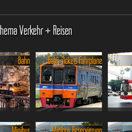
hema Verkehr + Reisen
Bahn
Bahn Tickets Fahrpläne
 in Thailand,
Eisenbahn Fahrkarten,
Busfahren
r manchmal
Fahrpläne und Fahrtzeiten.
luxuriös..
Minibus
Minibus Reservierung