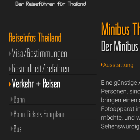
Minibus T
Reiseinfos Thailand
Der Minibus 
Visa/Bestimmungen
Gesundheit/Gefahren
Ausstattung
Verkehr + Reisen
Eine günstige 
Personen, sind
Bahn
bringen einen 
Fotoapparat 
Bahn Tickets Fahrpläne
möchte, und w
Sehenswürdigke
Bus