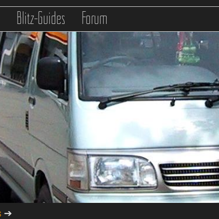
s
Blitz-Guides
Forum
s
➔