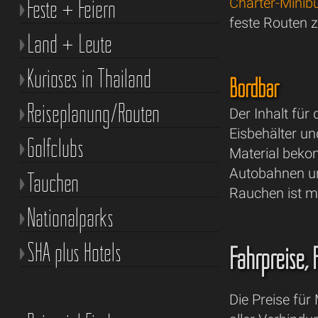
Feste + Feiern
Charter-Minib
feste Routen z
Land + Leute
Kurioses in Thailand
Bordbar
Reiseplanung/Routen
Der Inhalt für 
Eisbehälter un
Golfclubs
Material beko
Autobahnen un
Tauchen
Rauchen ist m
Nationalparks
SHA plus Hotels
Fahrpreise,
Die Preise für