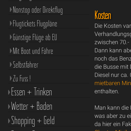
Nonstop oder Direktflug
Kosten
Flugtickets Flugpläne
Die Kosten var
Verhandlungsg
Günstige Flüge ab EU
zwischen 70.- 
Mit Boot und Fähre
Dann kann aber
noch das Benzi
Selbstfahrer
die Busse mit 
Diesel nur ca.
Zu Fuss !
mietbaren Mi
Essen + Trinken
enthalten.
Wetter + Baden
Man kann die 
was aber zu e
Shopping + Geld
da hier ein F