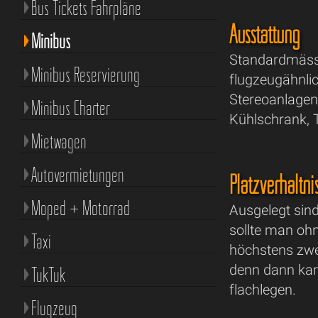
Bus Tickets Fahrpläne
Ausstattung
Minibus
Standardmässi
Minibus Reservierung
flugzeugähnli
Stereoanlagen
Minibus Charter
Kühlschrank, 
Mietwagen
Autovermietungen
Platzverhältni
Moped + Motorrad
Ausgelegt sind
sollte man oh
Taxi
höchstens zwe
denn dann ka
TukTuk
flachlegen.
Flugzeug