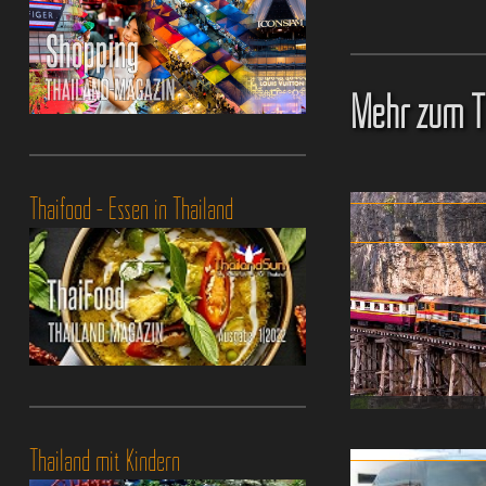
Mehr zum T
Thaifood - Essen in Thailand
Eisenbahnfahren
Thailand mit Kindern
langsam abe