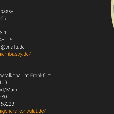
mbassy
-66
48 10
 48 1 511
er@snafu.de
aiembassy.de/
neralkonsulat Frankfurt
109
urt/Main
8680
868228
aigeneralkonsulat.de/