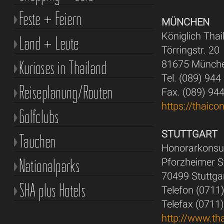
Feste + Feiern
MÜNCHEN
Königlich Tha
Land + Leute
Törringstr. 20
Kurioses in Thailand
81675 Münch
Tel. (089) 944
Reiseplanung/Routen
Fax. (089) 94
https://thaic
Golfclubs
STUTTGART
Tauchen
Honorarkonsul
Nationalparks
Pforzheimer S
70499 Stuttgar
SHA plus Hotels
Telefon (0711
Telefax (0711
http://www.th