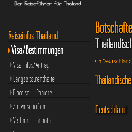
Botschaft
Reiseinfos Thailand
Thailändisc
Visa/Bestimmungen
in Deutschland
Visa-Infos/Antrag
Langzeitaufenthalte
Thailändische
Einreise + Papiere
Zollvorschriften
Deutschland
Verbote + Gebote