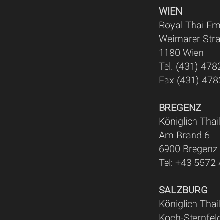
WIEN
Royal Thai E
Weimarer Str
1180 Wien
Tel. (431) 47
Fax (431) 47
BREGENZ
Königlich Tha
Am Brand 6
6900 Bregenz
Tel: +43 5572
SALZBURG
Königlich Tha
Koch-Sternfel