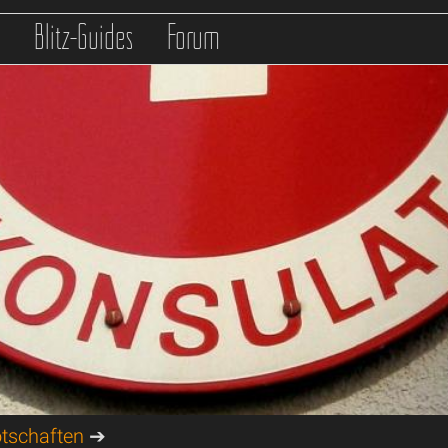
s
Blitz-Guides
Forum
tschaften
➔