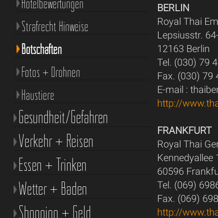
Hotelbewertungen
BERLIN
Royal Thai E
Strafrecht Hinweise
Lepsiusstr. 64
Botschaften
12163 Berlin
Tel. (030) 79 
Fotos + Drohnen
Fax. (030) 79
E-mail : thaib
Haustiere
http://www.th
Gesundheit/Gefahren
FRANKFURT
Verkehr + Reisen
Royal Thai Ge
Kennedyallee 
Essen + Trinken
60596 Frankf
Wetter + Baden
Tel. (069) 69
Fax. (069) 69
Shopping + Geld
http://www.th