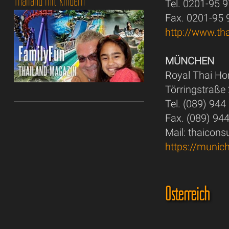
Thailand mit Kindern
Tel. 0201-95 
Fax. 0201-95
http://www.th
MÜNCHEN
Royal Thai Ho
Törringstraße
Tel. (089) 944
Fax. (089) 94
Mail: thaicon
https://munic
Österreich