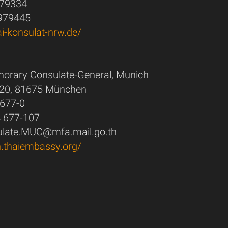
979334
 979445
ai-konsulat-nrw.de/
norary Consulate-General, Munich
 20, 81675 München
 677-0
4 677-107
sulate.MUC@mfa.mail.go.th
h.thaiembassy.org/