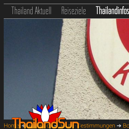
Thailand Aktuell
Reiseziele
Thailandinfo
Home
➔
Reiseinfos
➔
Visa + Bestimmungen
➔
Bo