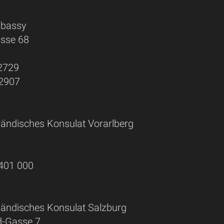
mbassy
asse 68
82729
82907
iländisches Konsulat Vorarlberg
 401 000
iländisches Konsulat Salzburg
d-Gasse 7