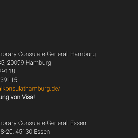
norary Consulate-General, Hamburg
 85, 20099 Hamburg
839118
839115
aikonsulathamburg.de/
ung von Visa!
norary Consulate-General, Essen
 18-20, 45130 Essen