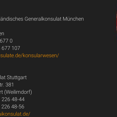
iländisches Generalkonsulat München
en
 677 0
4 677 107
onsulate.de/konsularwesen/
at Stuttgart
tr. 381
t (Weilimdorf)
) 226 48-44
) 226 48-56
aikonsulat.de/