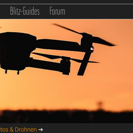
s
Blitz-Guides
Forum
tos & Drohnen
➔