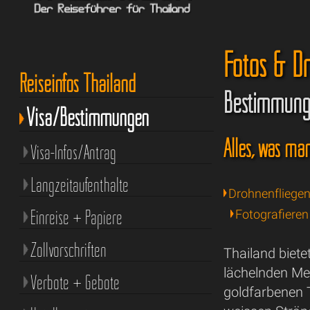
Fotos & D
Reiseinfos Thailand
Bestimmung
Visa/Bestimmungen
Alles, was ma
Visa-Infos/Antrag
Langzeitaufenthalte
Drohnenfliege
Einreise + Papiere
Fotografieren
Zollvorschriften
Thailand biet
lächelnden Me
Verbote + Gebote
goldfarbenen 