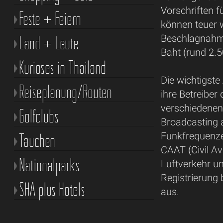
Vorschriften f
Feste + Feiern
können teuer 
Land + Leute
Beschlagnahmu
Baht (rund 2.5
Kurioses in Thailand
Die wichtigst
Reiseplanung/Routen
ihre Betreiber
verschiedenen
Golfclubs
Broadcasting 
Tauchen
Funkfrequenze
CAAT (Civil Avi
Nationalparks
Luftverkehr un
Registrierung b
SHA plus Hotels
aus.