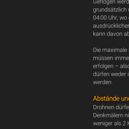
Geflogen werde
grundsätzlich
04:00 Uhr, wo 
ausdrückliche
kann davon a
Die maximale 
müssen immer 
erfolgen – als
dürfen weder i
werden.
Abstände un
Drohnen dürf
Denkmälern ni
weniger als 2