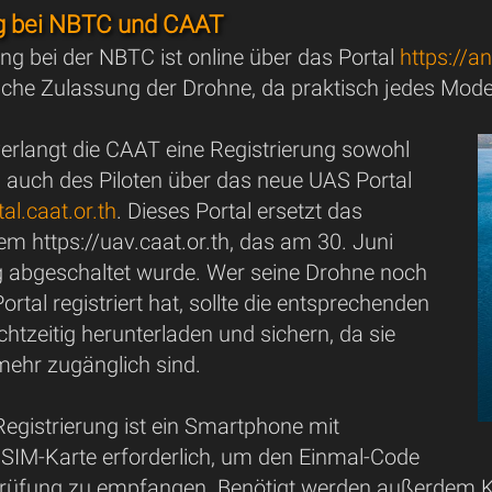
ng bei NBTC und CAAT
ung bei der NBTC ist online über das Portal
https://a
sche Zulassung der Drohne, da praktisch jedes Mode
verlangt die CAAT eine Registrierung sowohl
s auch des Piloten über das neue UAS Portal
al.caat.or.th
. Dieses Portal ersetzt das
em https://uav.caat.or.th, das am 30. Juni
g abgeschaltet wurde. Wer seine Drohne noch
ortal registriert hat, sollte die entsprechenden
tzeitig herunterladen und sichern, da sie
mehr zugänglich sind.
egistrierung ist ein Smartphone mit
r SIM-Karte erforderlich, um den Einmal-Code
sprüfung zu empfangen. Benötigt werden außerdem K