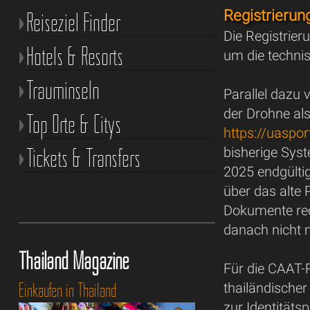
Registrieru
Reiseziel Finder
Die Registrier
Hotels & Resorts
um die techni
Trauminseln
Parallel dazu 
der Drohne al
Top Orte & Citys
https://uasport
Tickets & Transfers
bisherige Syst
2025 endgülti
über das alte P
Dokumente rech
danach nicht 
Thailand Magazine
Für die CAAT-R
Einkaufen in Thailand
thailändische
zur Identität