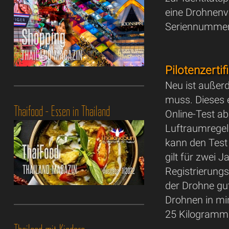
eine Drohnenve
Seriennummer 
Pilotenzertif
Neu ist außerd
muss. Dieses 
Thaifood - Essen in Thailand
Online-Test ab
Luftraumregeln
kann den Test
gilt für zwei
Registrierung
der Drohne gu
Drohnen in mi
25 Kilogramm