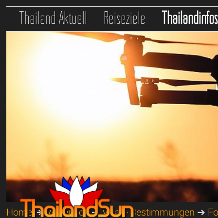
Thailand Aktuell
Reiseziele
Thailandinfo
Home
➔
Reiseinfos
➔
Visa + Bestimmungen
➔
Fo