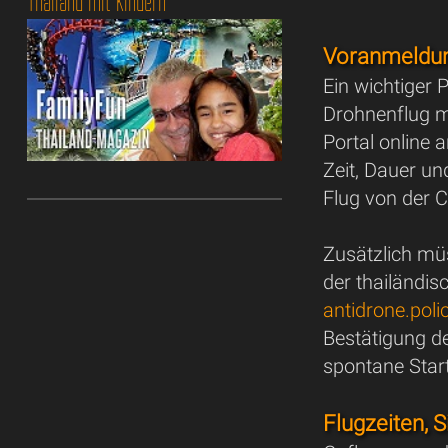
Thailand mit Kindern
Voranmeldun
Ein wichtiger 
Drohnenflug m
Portal online
Zeit, Dauer u
Flug von der C
Zusätzlich mü
der thailändis
antidrone.pol
Bestätigung d
spontane Star
Flugzeiten,