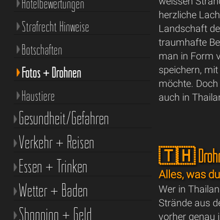
Hotelbewertungen
weissen Strän
herzliche Lach
Strafrecht Hinweise
Landschaft de
traumhafte Ber
Botschaften
man in Form v
speichern, mit
Fotos + Drohnen
möchte. Doch n
Haustiere
auch in Thaila
Gesundheit/Gefahren
Verkehr + Reisen
🇹🇭 Drohnen
Essen + Trinken
Alles, was d
Wetter + Baden
Wer in Thaila
Strände aus de
Shopping + Geld
vorher genau i