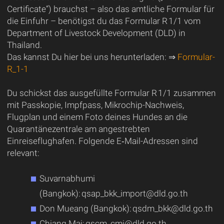
Certificate“) brauchst – also das amtliche Formular für
die Einfuhr – benötigst du das Formular R 1/1 vom
Department of Livestock Development (DLD) in
Thailand.
Das kannst Du hier bei uns herunterladen: ⇒
Formular-
R_1-1
Du schickst das ausgefüllte Formular R 1/1 zusammen
mit Passkopie, Impfpass, Mikrochip-Nachweis,
Flugplan und einem Foto deines Hundes an die
Quarantänezentrale am angestrebten
Einreiseflughafen. Folgende E‑Mail-Adressen sind
relevant:
Suvarnabhumi
(Bangkok): qsap_bkk_import@dld.go.th
Don Mueang (Bangkok): qsdm_bkk@dld.go.th
Chiang Mai: qscm_cmi@dld.go.th