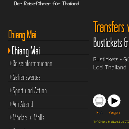
Transfers
Chiang Mai
Bustickets 
Chiang Mai
Bustickets - 
Reiseinformationen
Loei Thailand.
Sehenswertes
Sport und Action
Am Abend
Bus
Zeigen
Märkte + Malls
'TH',Chiang Mai,Loei,bus,'0','0