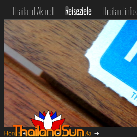
Thailand Aktuell
Reiseziele
Thailandinfo
Home
➔
Reiseziele
➔
Chiang Mai
➔