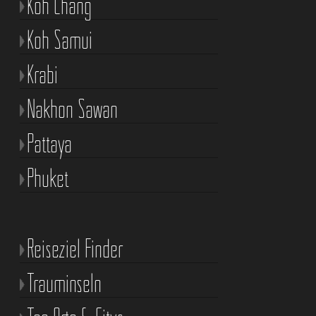
Koh Chang
Koh Samui
Krabi
Nakhon Sawan
Pattaya
Phuket
Reiseziel Finder
Trauminseln