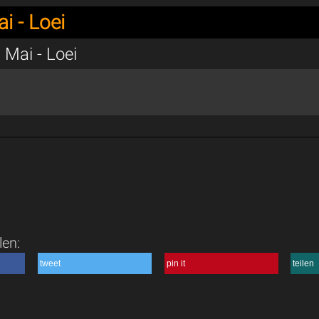
i - Loei
 Mai - Loei
len:
tweet
pin it
teilen