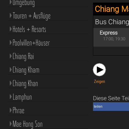
Umgebung
Chiang Ma
Touren + Ausflüge
Bus Chiang
Hotels + Resorts
Express
17:00, 19:30
Poolvillen+Häuser
Chiang Rai
Chiang Kham
Chiang Khan
Zeigen
Lamphun
Diese Seite Tei
teilen
Phrae
Mae Hong Son