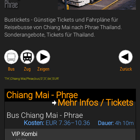
Phrae
Bustickets - Günstige Tickets und Fahrpläne für
Reisebusse von Chiang Mai nach Phrae Thailand.
Sonderangebote, Tickets für Thailand.
Bus
Zug
Zeigen
Zurück
'TH',Chiang Mai,Phrae,bus,'0','0','de','EUR'
Chiang Mai - Phrae
Mehr Infos / Tickets
Bus Chiang Mai - Phrae
Kosten:
EUR 7.36–10.36
Dauer:
4h 10m
VIP Kombi