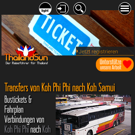
Jetzt registrieren
Transfers von Koh Phi Phi nach Koh Samui
Bustickets &
Fahrplan
Verbindungen von
Koh Phi Phi
nach
Koh