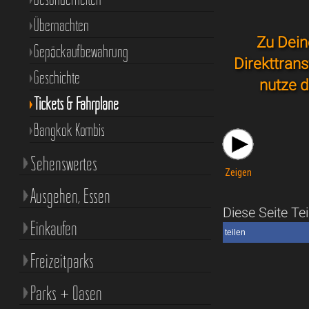
Übernachten
Zu Dein
Gepäckaufbewahrung
Direkttran
Geschichte
nutze d
Tickets & Fahrpläne
Bangkok Kombis
Sehenswertes
Zeigen
Ausgehen, Essen
Diese Seite Tei
Einkaufen
teilen
Freizeitparks
Parks + Oasen