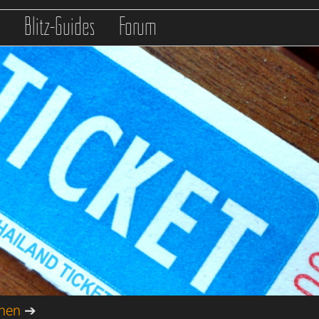
s
Blitz-Guides
Forum
onen
➔