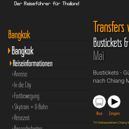
Transfers
Bangkok
Bustickets 
Bangkok
Mai
Reiseinformationen
Bustickets - 
Anreise
nach Chiang M
In die City
Fortbewegung
Skytrain + U-Bahn
Bus
Zeigen
Reisezeit
'TH',Mahasarakham,Chiang Mai,
Besonderheiten