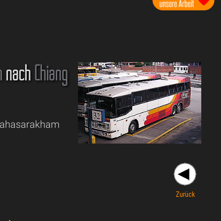
m
nach
Chiang
n Mahasarakham
Zurück