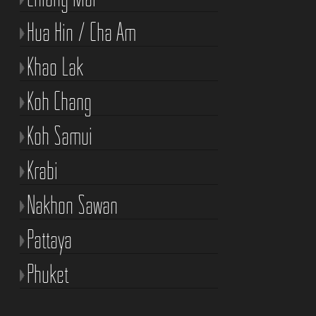
Hua Hin / Cha Am
Khao Lak
Koh Chang
Koh Samui
Krabi
Nakhon Sawan
Pattaya
Phuket