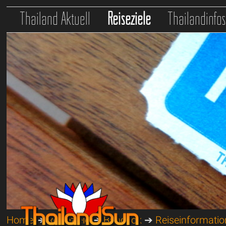
Thailand Aktuell
Reiseziele
Thailandinfo
Home
➔
Reiseziele
➔
Bangkok
➔
Reiseinformati