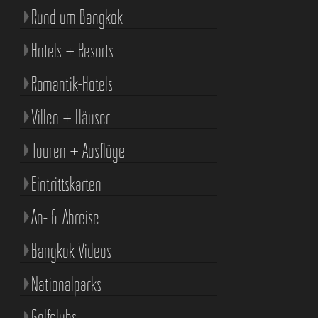
Rund um Bangkok
Hotels + Resorts
Romantik-Hotels
Villen + Häuser
Touren + Ausflüge
Eintrittskarten
An- & Abreise
Bangkok Videos
Nationalparks
Golfclubs