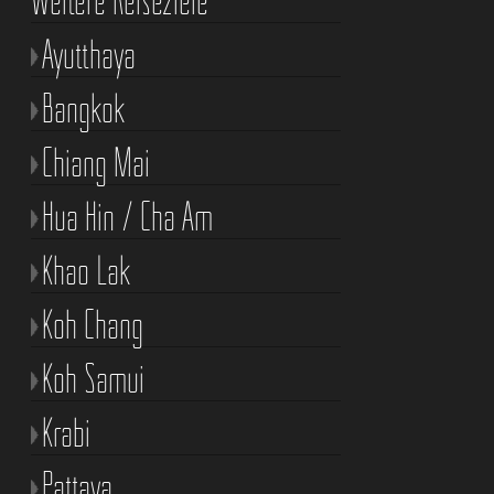
Ayutthaya
Bangkok
Chiang Mai
Hua Hin / Cha Am
Khao Lak
Koh Chang
Koh Samui
Krabi
Pattaya