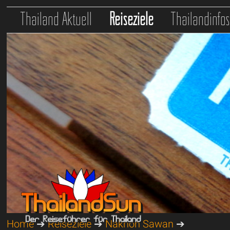
Thailand Aktuell
Reiseziele
Thailandinfo
Home
➔
Reiseziele
➔
Nakhon Sawan
➔