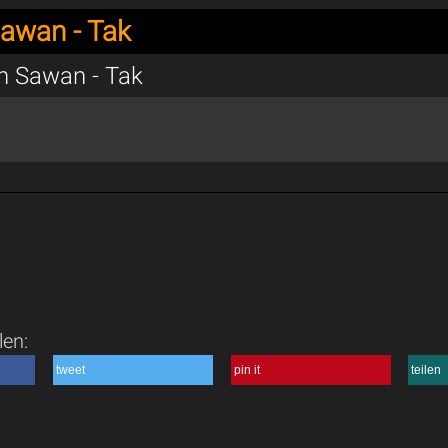
awan - Tak
n Sawan - Tak
len:
tweet
pin it
teilen