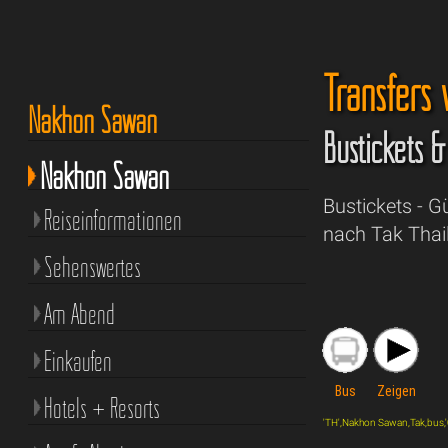
Transfers
Nakhon Sawan
Bustickets 
Nakhon Sawan
Bustickets - 
Reiseinformationen
nach Tak Thai
Sehenswertes
Am Abend
Einkaufen
Bus
Zeigen
Hotels + Resorts
'TH',Nakhon Sawan,Tak,bus,'0'