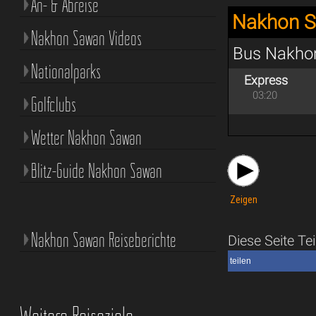
An- & Abreise
Nakhon S
Nakhon Sawan Videos
Bus Nakho
Nationalparks
Express
03:20
Golfclubs
Wetter Nakhon Sawan
Blitz-Guide Nakhon Sawan
Zeigen
Nakhon Sawan Reiseberichte
Diese Seite Tei
teilen
Weitere Reiseziele