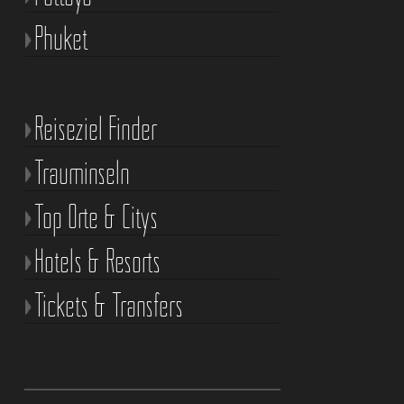
Phuket
Reiseziel Finder
Trauminseln
Top Orte & Citys
Hotels & Resorts
Tickets & Transfers