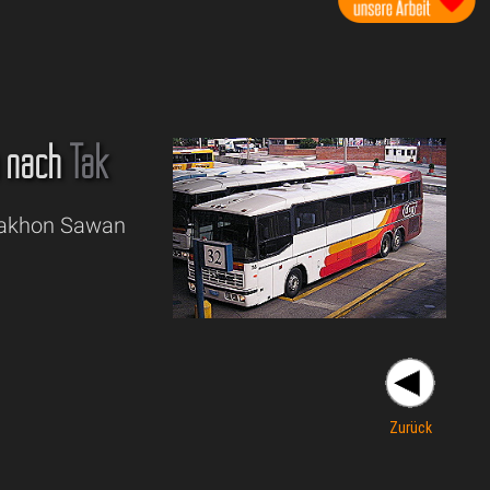
nach
Tak
 Nakhon Sawan
Zurück