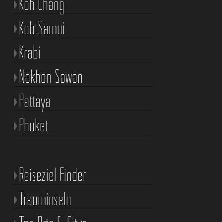
Koh Chang
Koh Samui
Krabi
Nakhon Sawan
Pattaya
Phuket
Reiseziel Finder
Trauminseln