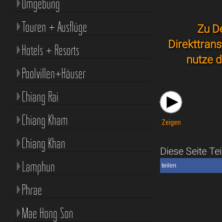
Umgebung
Touren + Ausflüge
Zu D
Direkttran
Hotels + Resorts
nutze d
Poolvillen+Häuser
Chiang Rai
Chiang Kham
Zeigen
Chiang Khan
Diese Seite Tei
Lamphun
teilen
Phrae
Mae Hong Son