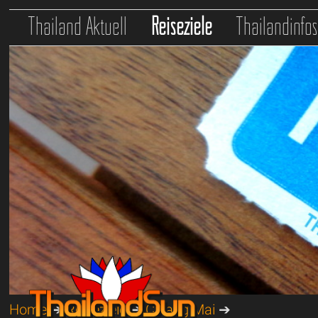
Thailand Aktuell
Reiseziele
Thailandinfo
Home
➔
Reiseziele
➔
Chiang Mai
➔