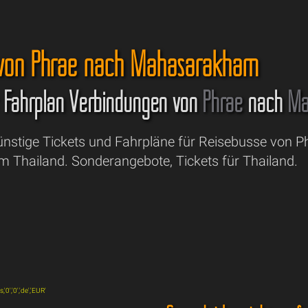
 von Phrae nach Mahasarakham
& Fahrplan Verbindungen von
Phrae
nach
Ma
Günstige Tickets und Fahrpläne für Reisebusse von 
Thailand. Sonderangebote, Tickets für Thailand.
0','0','de','EUR'