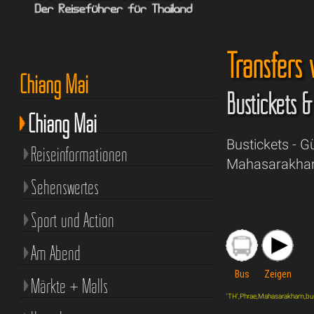
Transfers
Chiang Mai
Bustickets 
Chiang Mai
Bustickets - 
Reiseinformationen
Mahasarakham 
Sehenswertes
Sport und Action
Am Abend
Bus
Zeigen
Märkte + Malls
'TH',Phrae,Mahasarakham,bus,'