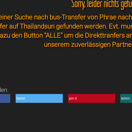
Sorry, leider nichts gef
einer Suche nach bus-Transfer von Phrae nac
sfer auf Thailandsun gefunden werden. Evt. mu
azu den Button "ALLE" um die Direkttranfers a
unserem zuverlässigen Partne
len:
tweet
pin it
teilen