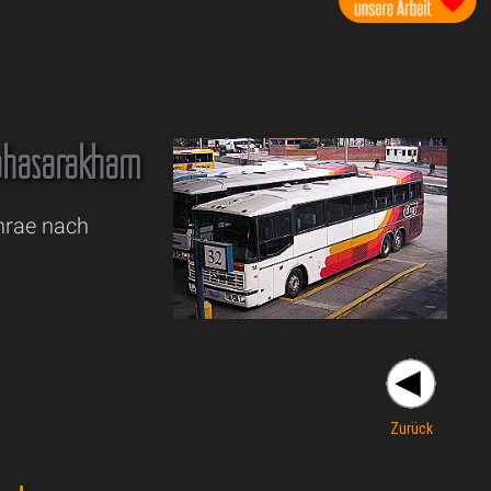
hasarakham
Phrae nach
Zurück