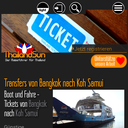
Jetzt registrieren
Transfers von Bangkok nach Koh Samui
Boot und Fähre -
Tickets von
Bangkok
nach
Koh Samui
Günstige