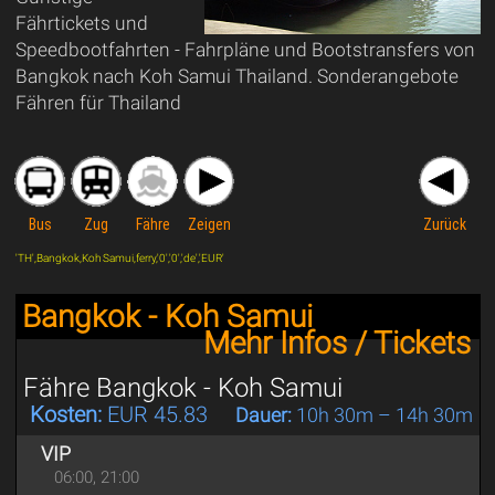
Fährtickets und
Speedbootfahrten - Fahrpläne und Bootstransfers von
Bangkok nach Koh Samui Thailand. Sonderangebote
Fähren für Thailand
Bus
Zug
Fähre
Zeigen
Zurück
'TH',Bangkok,Koh Samui,ferry,'0','0','de','EUR'
Bangkok - Koh Samui
Mehr Infos / Tickets
Fähre Bangkok - Koh Samui
Kosten:
EUR 45.83
Dauer:
10h 30m – 14h 30m
VIP
06:00, 21:00