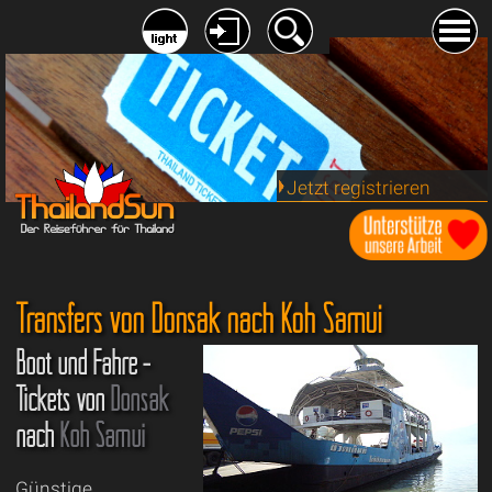
Jetzt registrieren
Transfers von Donsak nach Koh Samui
Boot und Fähre -
Tickets von
Donsak
nach
Koh Samui
Günstige