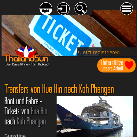
Jetzt registrieren
Transfers von Hua Hin nach Koh Phangan
Boot und Fähre -
Tickets von
Hua Hin
nach
Koh Phangan
Günstige