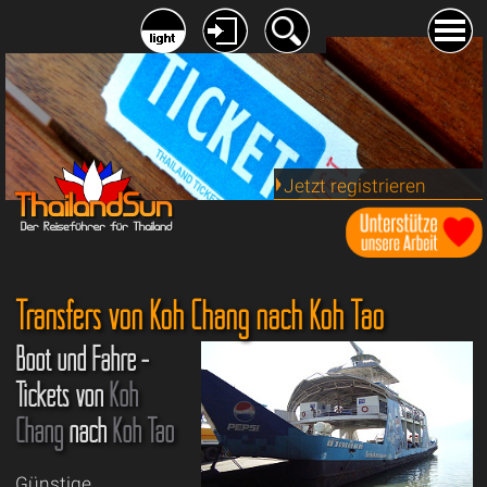
Jetzt registrieren
Transfers von Koh Chang nach Koh Tao
Boot und Fähre -
Tickets von
Koh
Chang
nach
Koh Tao
Günstige