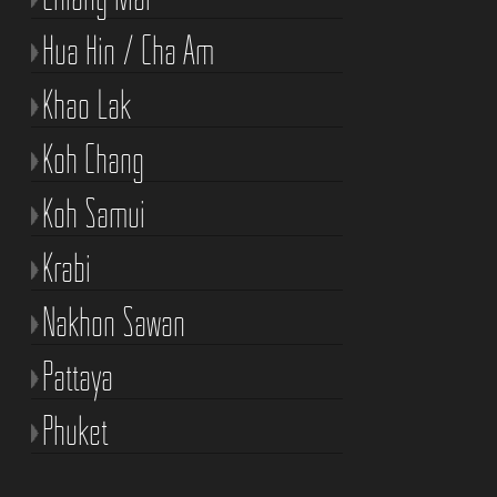
Hua Hin / Cha Am
Khao Lak
Koh Chang
Koh Samui
Krabi
Nakhon Sawan
Pattaya
Phuket