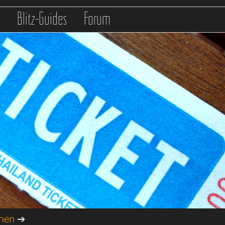
s
Blitz-Guides
Forum
onen
➔