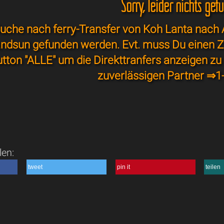
Sorry, leider nichts gef
uche nach ferry-Transfer von Koh Lanta nach A
andsun gefunden werden. Evt. muss Du einen Z
tton "ALLE" um die Direkttranfers anzeigen zu
zuverlässigen Partner ⇒
1
len:
tweet
pin it
teilen