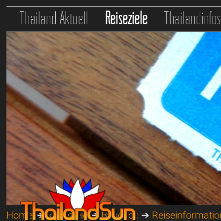
Thailand Aktuell
Reiseziele
Thailandinfo
Home
➔
Reiseziele
➔
Bangkok
➔
Reiseinformati