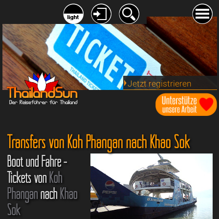
Jetzt registrieren
Transfers von Koh Phangan nach Khao Sok
Boot und Fähre -
Tickets von
Koh
Phangan
nach
Khao
Sok