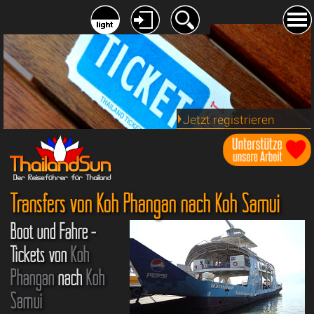
Jetzt registrieren
Transfers von Koh Phangan nach Koh Samui
Boot und Fähre -
Tickets von
Koh
Phangan
nach
Koh
Samui