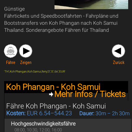
Günstige
Fährtickets und Speedbootfahrten - Fahrpläne und
Bootstransfers von Koh Phangan nach Koh Samui
Thailand. Sonderangebote Fähren für Thailand
Fähre
Zeigen
Zurück
'TH',Koh Phangan,Koh Samui,ferry,'0','0','de','EUR'
Koh Phangan - Koh Samui
Mehr Infos / Tickets
Fähre Koh Phangan - Koh Samui
Kosten:
EUR 6.54–544.23
Dauer:
30m – 2h 30m
Hochgeschwindigkeitsfähre
08:00, 10:30, 12:00, 16:00