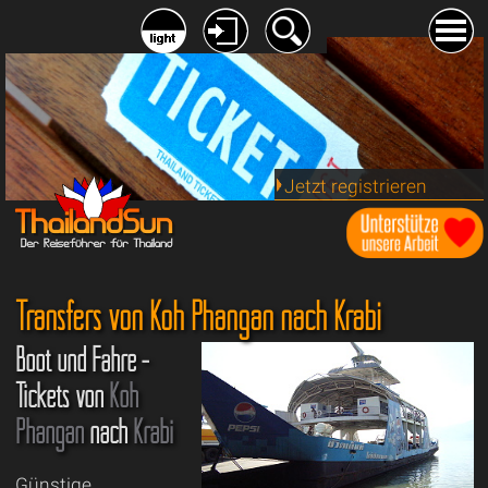
Jetzt registrieren
Transfers von Koh Phangan nach Krabi
Boot und Fähre -
Tickets von
Koh
Phangan
nach
Krabi
Günstige