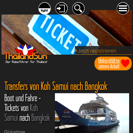
Jetzt registrieren
Transfers von Koh Samui nach Bangkok
Boot und Fähre -
Tickets von
Koh
Samui
nach
Bangkok
Günstige