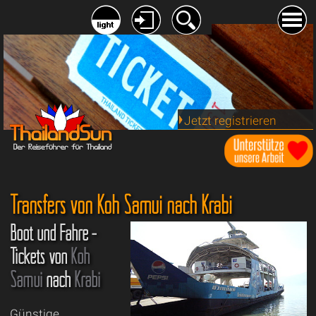
Jetzt registrieren
Transfers von Koh Samui nach Krabi
Boot und Fähre -
Tickets von
Koh
Samui
nach
Krabi
Günstige