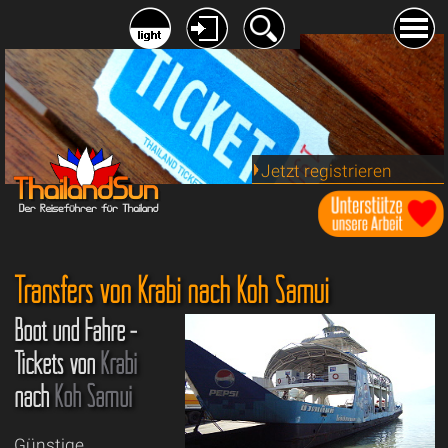
Jetzt registrieren
Transfers von Krabi nach Koh Samui
Boot und Fähre -
Tickets von
Krabi
nach
Koh Samui
Günstige