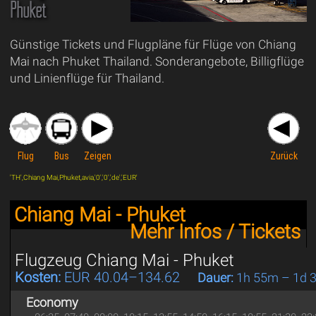
Phuket
Günstige Tickets und Flugpläne für Flüge von Chiang
Mai nach Phuket Thailand. Sonderangebote, Billigflüge
und Linienflüge für Thailand.
Flug
Bus
Zeigen
Zurück
'TH',Chiang Mai,Phuket,avia,'0','0','de','EUR'
Chiang Mai - Phuket
Mehr Infos / Tickets
Flugzeug Chiang Mai - Phuket
Kosten:
EUR 40.04–134.62
Dauer:
1h 55m – 1d 
Economy