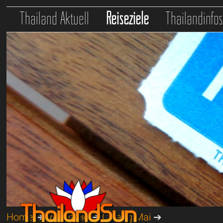
Thailand Aktuell
Reiseziele
Thailandinfo
Home
➔
Reiseziele
➔
Chiang Mai
➔