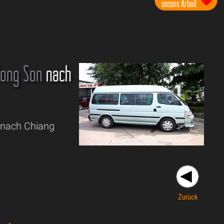
ong Son
nach
 nach Chiang
Zurück