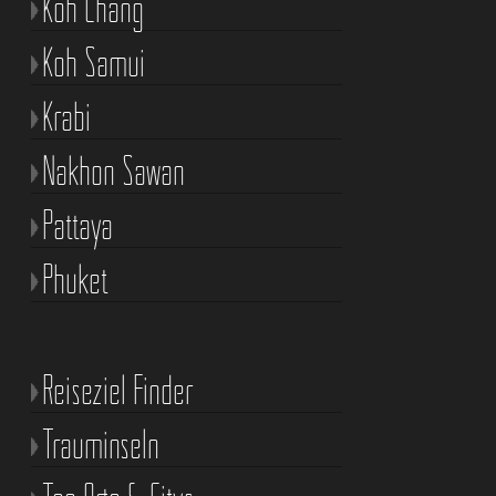
Koh Chang
Koh Samui
Krabi
Nakhon Sawan
Pattaya
Phuket
Reiseziel Finder
Trauminseln