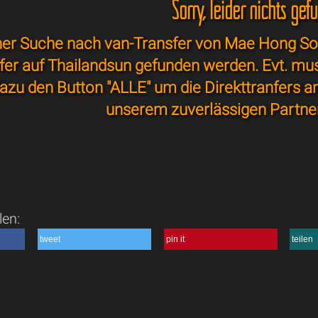
Sorry, leider nichts gef
ner Suche nach van-Transfer von Mae Hong Son
sfer auf Thailandsun gefunden werden. Evt. mu
azu den Button "ALLE" um die Direkttranfers a
unserem zuverlässigen Partne
len:
tweet
pin it
teilen