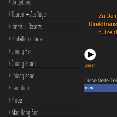
Umgebung
Touren + Ausflüge
Zu Dei
Direkttran
Hotels + Resorts
nutze d
Poolvillen+Häuser
Chiang Rai
Chiang Kham
Zeigen
Chiang Khan
Diese Seite Tei
Lamphun
teilen
Phrae
Mae Hong Son