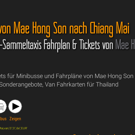
 von Mae Hong Son nach Chiang Mai
-Sammeltaxis Fahrplan & Tickets von
Mae H
ets für Minibusse und Fahrpläne von Mae Hong Son
 Sonderangebote, Van Fahrkarten für Thailand
ibus
Zeigen
van,'0','0','de','EUR'