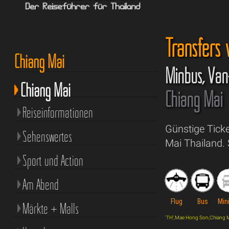
Transfers
Chiang Mai
Minbus, Van
Chiang Mai
Chiang Mai
Reiseinformationen
Günstige Tick
Sehenswertes
Mai Thailand.
Sport und Action
Am Abend
Flug
Bus
Min
Märkte + Malls
'TH',Mae Hong Son,Chiang Mai,