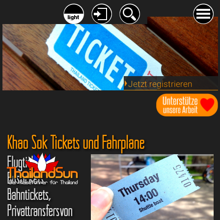
Jetzt registrieren
Khao Sok Tickets und Fahrpläne
Flugtickets,
Bustickets,
Bahntickets,
Privattransfersvon