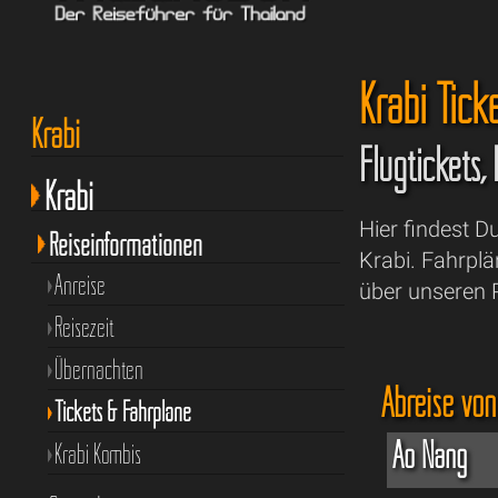
Krabi Tick
Krabi
Flugtickets,
Krabi
Hier findest D
Reiseinformationen
Krabi. Fahrplä
Anreise
über unseren 
Reisezeit
Übernachten
Abreise von
Tickets & Fahrpläne
Ao Nang
Krabi Kombis