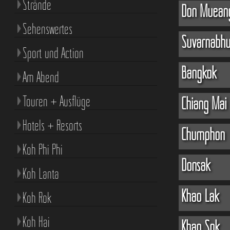
Strände
Don Mueang
Sehenswertes
Suvarnabhu
Sport und Action
Bangkok
Am Abend
Touren + Ausflüge
Chiang Mai
Hotels + Resorts
Chumphon
Koh Phi Phi
Donsak
Koh Lanta
Khao Lak
Koh Rok
Koh Hai
Khao Sok