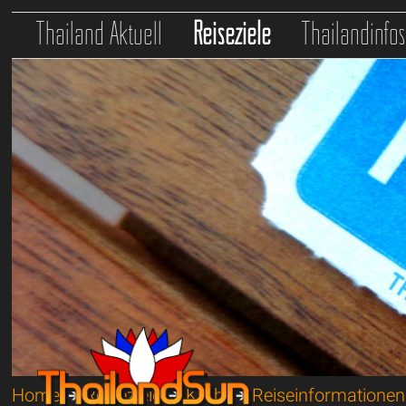
Thailand Aktuell
Reiseziele
Thailandinfo
Home
➔
Reiseziele
➔
Krabi
➔
Reiseinformationen