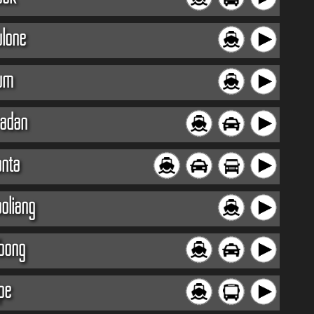
ulone
um
radan
anta
oliang
ibong
pe