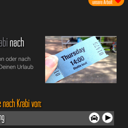
abi
nach
von oder nach
 Deinen Urlaub
 nach Krabi von:
ng