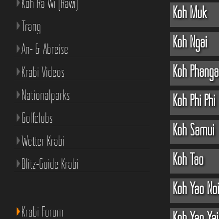
Koh Ra Wi (Rawi)
Koh Muk
Trang
Koh Ngai
An- & Abreise
Koh Phanga
Krabi Videos
Nationalparks
Koh Phi Phi
Golfclubs
Koh Samui
Wetter Krabi
Koh Tao
Blitz-Guide Krabi
Koh Yao No
Krabi Forum
Koh Yao Yai