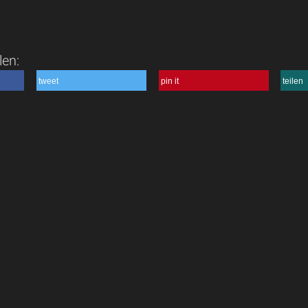
len:
tweet
pin it
teilen