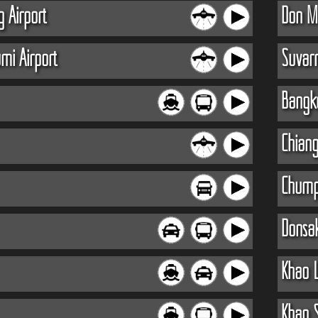
 Airport
Don M
mi Airport
Suvar
Bangk
Chian
Chum
Donsa
Khao 
Khao 