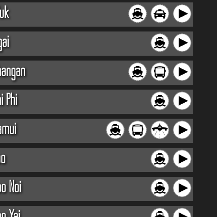
uk
gai
hangan
i Phi
amui
ao
o Noi
o Yai