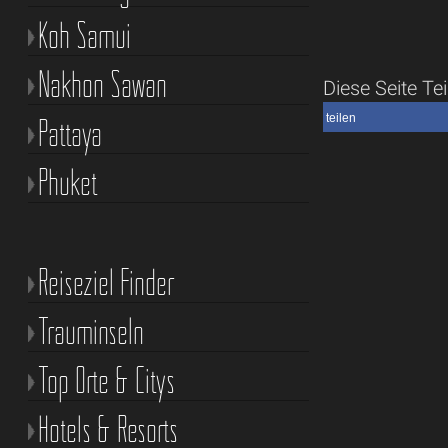
Koh Samui
Nakhon Sawan
Diese Seite Tei
teilen
Pattaya
Phuket
Reiseziel Finder
Trauminseln
Top Orte & Citys
Hotels & Resorts