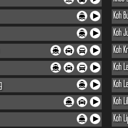
Koh B
Koh J
Koh K
Koh L
g
Koh La
Koh L
Koh Li