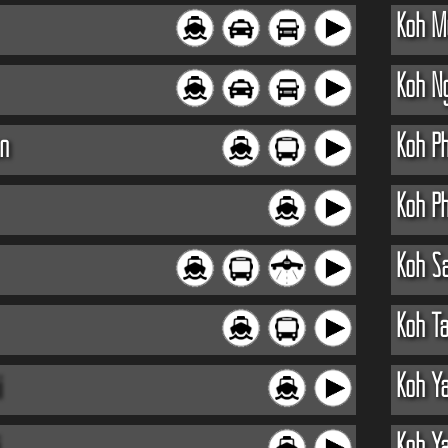
Koh M
Koh N
n
Koh P
Koh Ph
Koh S
Koh T
i
Koh Ya
Koh Ya