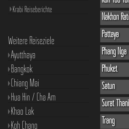
Krabi Reiseberichte
Nakhon Rat
Pattaya
Weitere Reiseziele
Phang Nga
Ayutthaya
Bangkok
Phuket
Chiang Mai
Satun
Hua Hin / Cha Am
Surat Thani
Khao Lak
Trang
Koh Chang