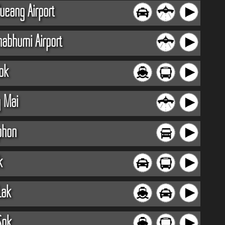
ueang Airport
nabhumi Airport
ok
g Mai
phon
k
Lak
Sok