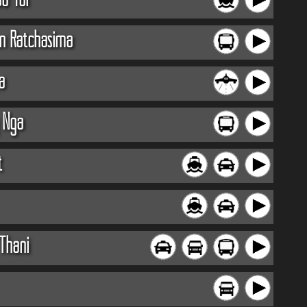
n Ratchasima
a
 Nga
t
Thani