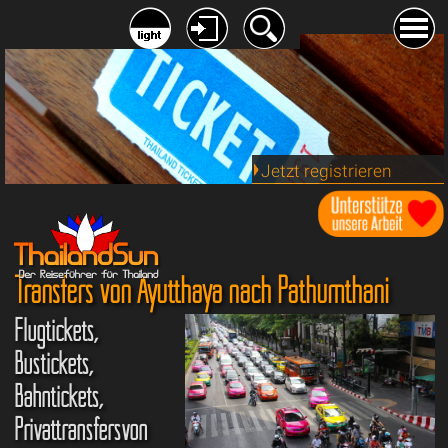
Jetzt registrieren
Transfers von Ayutthaya nach Pathumthani
Flugtickets,
Bustickets,
Bahntickets,
Privattransfersvon