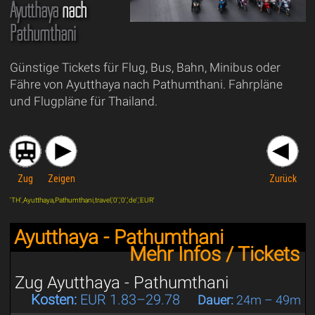
Ayutthaya
nach
Pathumthani
Günstige Tickets für Flug, Bus, Bahn, Minibus oder
Fähre von Ayutthaya nach Pathumthani. Fahrpläne
und Flugpläne für Thailand.
Zug
Zeigen
Zurück
'TH',Ayutthaya,Pathumthani,travel,'0','0','de','EUR'
Ayutthaya - Pathumthani
Mehr Infos / Tickets
Zug Ayutthaya - Pathumthani
Kosten:
EUR 1.83–29.78
Dauer:
24m – 49m