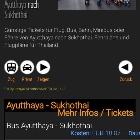
Ayutthaya
nach
Sukhothai
Günstige Tickets für Flug, Bus, Bahn, Minibus oder
Fähre von Ayutthaya nach Sukhothai. Fahrpläne und
Flugpläne für Thailand.
Zug
Privat
Zeigen
Zurück
'TH',Ayutthaya,Sukhothai,travel,'0','0','de','EUR'
Ayutthaya - Sukhothai
Mehr Infos / Tickets
Bus Ayutthaya - Sukhothai
Kosten:
EUR 18.07
Daue