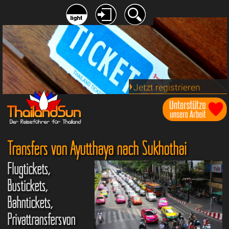
Jetzt registrieren
Transfers von Ayutthaya nach Sukhothai
Flugtickets,
Bustickets,
Bahntickets,
Privattransfersvon