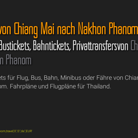
 von Chiang Mai nach Nakhon Phano
 Bustickets, Bahntickets, Privattransfersvon
Ch
n Phanom
ets für Flug, Bus, Bahn, Minibus oder Fähre von Chi
. Fahrpläne und Flugpläne für Thailand.
,travel,'0','0','de','EUR'