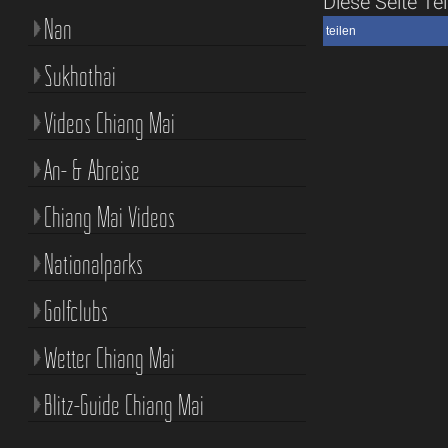
Diese Seite Tei
Nan
teilen
Sukhothai
Videos Chiang Mai
An- & Abreise
Chiang Mai Videos
Nationalparks
Golfclubs
Wetter Chiang Mai
Blitz-Guide Chiang Mai