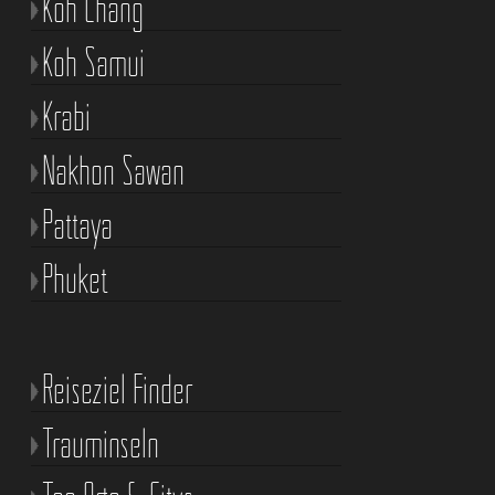
Koh Chang
Koh Samui
Krabi
Nakhon Sawan
Pattaya
Phuket
Reiseziel Finder
Trauminseln