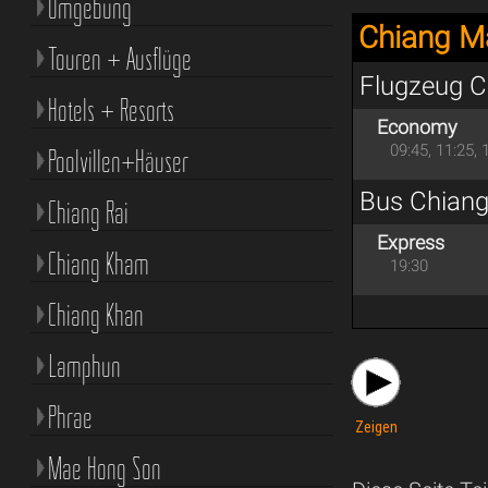
Umgebung
Chiang M
Touren + Ausflüge
Flugzeug 
Hotels + Resorts
Economy
09:45, 11:25, 
Poolvillen+Häuser
Bus Chian
Chiang Rai
Express
Chiang Kham
19:30
Chiang Khan
Lamphun
Phrae
Zeigen
Mae Hong Son