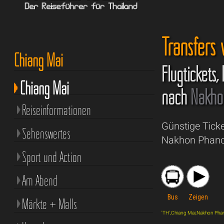
Transfers
Chiang Mai
Flugtickets,
Chiang Mai
nach
Nakho
Reiseinformationen
Günstige Tick
Sehenswertes
Nakhon Phanom
Sport und Action
Am Abend
Bus
Zeigen
Märkte + Malls
'TH',Chiang Mai,Nakhon Phanom