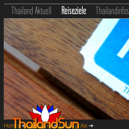
Thailand Aktuell
Reiseziele
Thailandinfo
Home
➔
Reiseziele
➔
Chiang Mai
➔