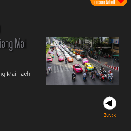
m
iang Mai
ang Mai nach
Zurück