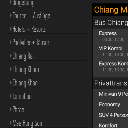
Umgebung
Chiang Ma
Touren + Ausflüge
Bus Chiang
Hotels + Resorts
Express
08:00, 17:30
Poolvillen+Häuser
VIP Kombi
Chiang Rai
11:30, 13:00, 
Express Kom
Chiang Kham
11:30, 13:00, 
Chiang Khan
Privattran
Minivan 9 P
Lamphun
Economy
Phrae
SUV 4 Perso
Mae Hong Son
Komfort