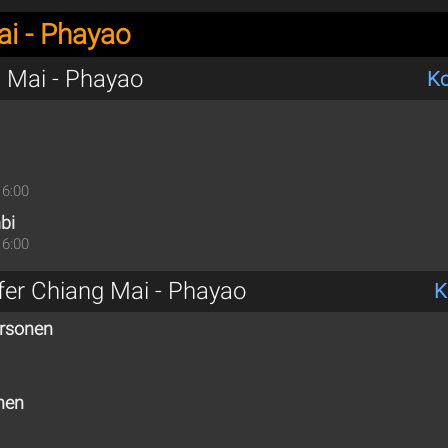
i - Phayao
 Mai - Phayao
Ko
16:00
bi
16:00
sfer Chiang Mai - Phayao
K
ersonen
nen