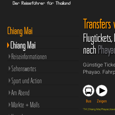
Transfers
Chiang Mai
Flugtickets,
Chiang Mai
nach
Phaya
Reiseinformationen
Günstige Tick
Sehenswertes
Phayao. Fahrp
Sport und Action
Am Abend
Bus
Zeigen
Märkte + Malls
'TH',Chiang Mai,Phayao,travel,'