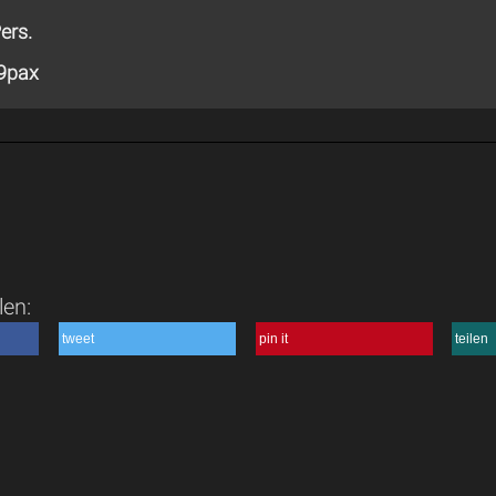
ers.
 9pax
len:
tweet
pin it
teilen