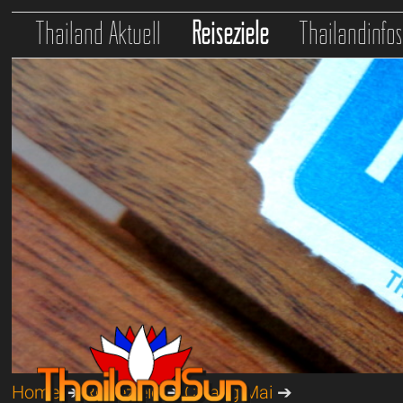
Thailand Aktuell
Reiseziele
Thailandinfo
Home
➔
Reiseziele
➔
Chiang Mai
➔