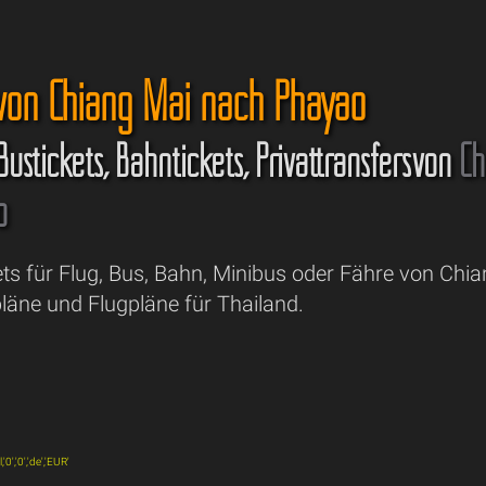
 von Chiang Mai nach Phayao
 Bustickets, Bahntickets, Privattransfersvon
Ch
o
ets für Flug, Bus, Bahn, Minibus oder Fähre von Chi
läne und Flugpläne für Thailand.
0','0','de','EUR'