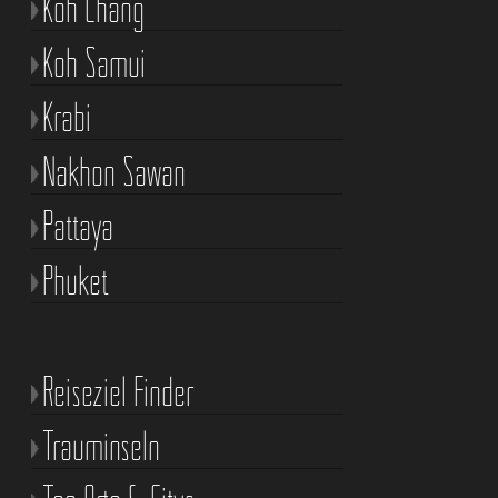
Koh Chang
Koh Samui
Krabi
Nakhon Sawan
Pattaya
Phuket
Reiseziel Finder
Trauminseln