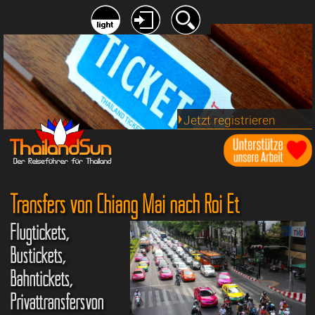
Jetzt registrieren
Transfers von Chiang Mai nach Roi Et
Flugtickets,
Bustickets,
Bahntickets,
Privattransfersvon