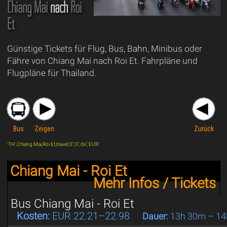
Chiang Mai
nach
Roi
Et
Günstige Tickets für Flug, Bus, Bahn, Minibus oder
Fähre von Chiang Mai nach Roi Et. Fahrpläne und
Flugpläne für Thailand.
Bus
Zeigen
Zurück
'TH',Chiang Mai,Roi Et,travel,'0','0','de','EUR'
Chiang Mai - Roi Et
Mehr Infos / Tickets
Bus Chiang Mai - Roi Et
Kosten:
EUR 22.21–22.98
Dauer:
13h 30m – 14