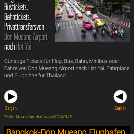
Bustickets,
Bahntickets,
Privattransfersvon
Don Mueang Airport
nach
Hat Yai
Günstige Tickets für Flug, Bus, Bahn, Minibus oder
Fähre von Don Mueang Airport nach Hat Yai. Fahrpläne
und Flugpläne für Thailand.
Zeigen
Zurück
'TH',Don Mueang Airport,Hat Yai,travel,'0','0','de','EUR'
Bangkok-Don Mueang Flughafen