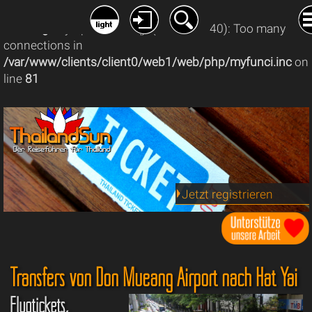
Warning
: mysqli_connect(): (08004/1040): Too many
connections in
/var/www/clients/client0/web1/web/php/myfunci.inc
on
line
81
Jetzt registrieren
Transfers von Don Mueang Airport nach Hat Yai
Flugtickets,